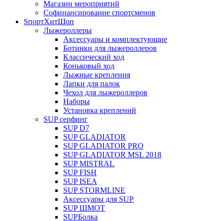
Магазин мероприятий
Софинансирование спортсменов
SпортХитШоп
Лыжероллеры
Аксессуары и комплектующие
Ботинки для лыжероллеров
Классический ход
Коньковый ход
Лыжные крепления
Лапки для палок
Чехол для лыжероллеров
Наборы
Установка креплений
SUP серфинг
SUP D7
SUP GLADIATOR
SUP GLADIATOR PRO
SUP GLADIATOR MSL 2018
SUP MISTRAL
SUP FISH
SUP ISEA
SUP STORMLINE
Аксессуары для SUP
SUP ШМОТ
SUPБолка