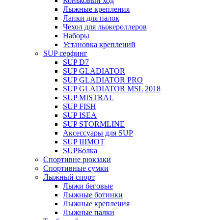
Коньковый ход
Лыжные крепления
Лапки для палок
Чехол для лыжероллеров
Наборы
Установка креплений
SUP серфинг
SUP D7
SUP GLADIATOR
SUP GLADIATOR PRO
SUP GLADIATOR MSL 2018
SUP MISTRAL
SUP FISH
SUP ISEA
SUP STORMLINE
Аксессуары для SUP
SUP ШМОТ
SUPБолка
Спортивне рюкзаки
Спортивные сумки
Лыжный спорт
Лыжи беговые
Лыжные ботинки
Лыжные крепления
Лыжные палки