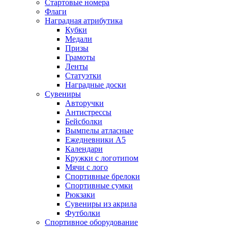
Стартовые номера
Флаги
Наградная атрибутика
Кубки
Медали
Призы
Грамоты
Ленты
Статуэтки
Наградные доски
Сувениры
Авторучки
Антистрессы
Бейсболки
Вымпелы атласные
Ежедневники А5
Календари
Кружки с логотипом
Мячи с лого
Спортивные брелоки
Спортивные сумки
Рюкзаки
Сувениры из акрила
Футболки
Спортивное оборудование