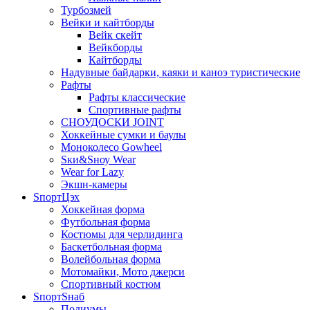
Турбозмей
Вейки и кайтборды
Вейк скейт
Вейкборды
Кайтборды
Надувные байдарки, каяки и каноэ туристические
Рафты
Рафты классические
Спортивные рафты
СНОУДОСКИ JOINT
Хоккейные сумки и баулы
Моноколесо Gowheel
Sки&Sноу Wear
Wear for Lazy
Экшн-камеры
SпортЦэх
Хоккейная форма
Футбольная форма
Костюмы для черлидинга
Баскетбольная форма
Волейбольная форма
Мотомайки, Мото джерси
Спортивный костюм
SпортSнаб
Подиумы