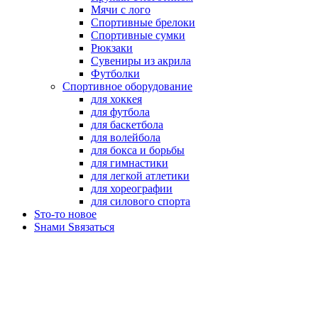
Мячи с лого
Спортивные брелоки
Спортивные сумки
Рюкзаки
Сувениры из акрила
Футболки
Спортивное оборудование
для хоккея
для футбола
для баскетбола
для волейбола
для бокса и борьбы
для гимнастики
для легкой атлетики
для хореографии
для силового спорта
Sто-то новое
Sнами Sвязаться