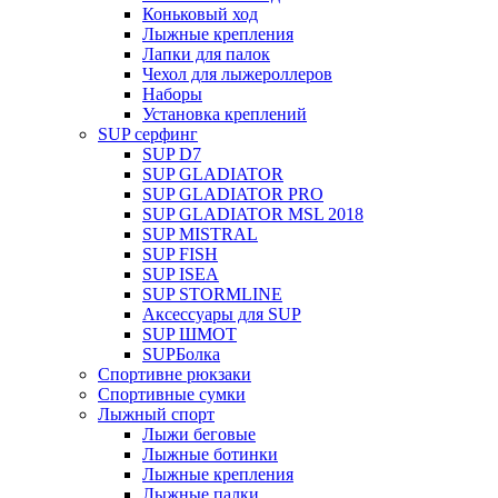
Коньковый ход
Лыжные крепления
Лапки для палок
Чехол для лыжероллеров
Наборы
Установка креплений
SUP серфинг
SUP D7
SUP GLADIATOR
SUP GLADIATOR PRO
SUP GLADIATOR MSL 2018
SUP MISTRAL
SUP FISH
SUP ISEA
SUP STORMLINE
Аксессуары для SUP
SUP ШМОТ
SUPБолка
Спортивне рюкзаки
Спортивные сумки
Лыжный спорт
Лыжи беговые
Лыжные ботинки
Лыжные крепления
Лыжные палки