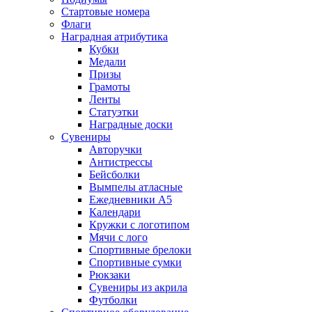
Стартовые номера
Флаги
Наградная атрибутика
Кубки
Медали
Призы
Грамоты
Ленты
Статуэтки
Наградные доски
Сувениры
Авторучки
Антистрессы
Бейсболки
Вымпелы атласные
Ежедневники А5
Календари
Кружки с логотипом
Мячи с лого
Спортивные брелоки
Спортивные сумки
Рюкзаки
Сувениры из акрила
Футболки