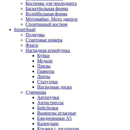
Костюмы для черлидинга
Баскетбольная форма
Волейбольная форма
Мотомайки, Мото джерси
Спортивный костюм
SпортSнаб
Подиумы
Стартовые номера
Флаги
Наградная атрибутика
Кубки
Медали
Призы
Грамоты
Ленты
Статуэтки
Наградные доски
Сувениры
Авторучки
Антистрессы
Бейсболки
Вымпелы атласные
Ежедневники А5
Календари
Кружки с логотипом