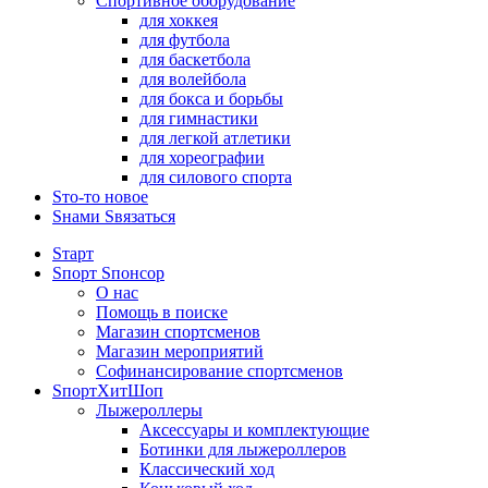
Спортивное оборудование
для хоккея
для футбола
для баскетбола
для волейбола
для бокса и борьбы
для гимнастики
для легкой атлетики
для хореографии
для силового спорта
Sто-то новое
Sнами Sвязаться
Sтарт
Sпорт Sпонсор
О нас
Помощь в поиске
Магазин спортсменов
Магазин мероприятий
Софинансирование спортсменов
SпортХитШоп
Лыжероллеры
Аксессуары и комплектующие
Ботинки для лыжероллеров
Классический ход