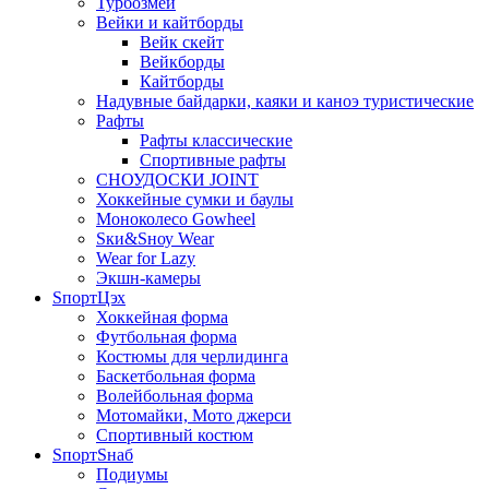
Турбозмей
Вейки и кайтборды
Вейк скейт
Вейкборды
Кайтборды
Надувные байдарки, каяки и каноэ туристические
Рафты
Рафты классические
Спортивные рафты
СНОУДОСКИ JOINT
Хоккейные сумки и баулы
Моноколесо Gowheel
Sки&Sноу Wear
Wear for Lazy
Экшн-камеры
SпортЦэх
Хоккейная форма
Футбольная форма
Костюмы для черлидинга
Баскетбольная форма
Волейбольная форма
Мотомайки, Мото джерси
Спортивный костюм
SпортSнаб
Подиумы