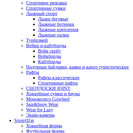
Спортивне рюкзаки
Спортивные сумки
Лыжный спорт
Лыжи беговые
Лыжные ботинки
Лыжные крепления
Лыжные палки
Турбозмей
Вейки и кайтборды
Вейк скейт
Вейкборды
Кайтборды
Надувные байдарки, каяки и каноэ туристические
Рафты
Рафты классические
Спортивные рафты
СНОУДОСКИ JOINT
Хоккейные сумки и баулы
Моноколесо Gowheel
Sки&Sноу Wear
Wear for Lazy
Экшн-камеры
SпортЦэх
Хоккейная форма
Футбольная форма