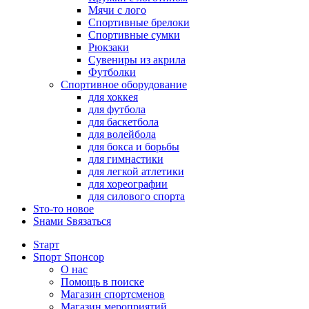
Мячи с лого
Спортивные брелоки
Спортивные сумки
Рюкзаки
Сувениры из акрила
Футболки
Спортивное оборудование
для хоккея
для футбола
для баскетбола
для волейбола
для бокса и борьбы
для гимнастики
для легкой атлетики
для хореографии
для силового спорта
Sто-то новое
Sнами Sвязаться
Sтарт
Sпорт Sпонсор
О нас
Помощь в поиске
Магазин спортсменов
Магазин мероприятий