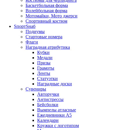
Костюмы для черлидинга
Баскетбольная форма
Волейбольная форма
Мотомайки, Мото джерси
Спортивный костюм
SпортSнаб
Подиумы
Стартовые номера
Флаги
Наградная атрибутика
Кубки
Медали
Призы
Грамоты
Ленты
Статуэтки
Наградные доски
Сувениры
Авторучки
Антистрессы
Бейсболки
Вымпелы атласные
Ежедневники А5
Календари
Кружки с логотипом