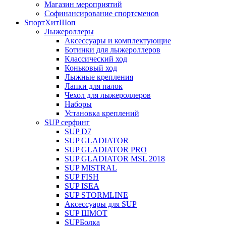
Магазин мероприятий
Софинансирование спортсменов
SпортХитШоп
Лыжероллеры
Аксессуары и комплектующие
Ботинки для лыжероллеров
Классический ход
Коньковый ход
Лыжные крепления
Лапки для палок
Чехол для лыжероллеров
Наборы
Установка креплений
SUP серфинг
SUP D7
SUP GLADIATOR
SUP GLADIATOR PRO
SUP GLADIATOR MSL 2018
SUP MISTRAL
SUP FISH
SUP ISEA
SUP STORMLINE
Аксессуары для SUP
SUP ШМОТ
SUPБолка