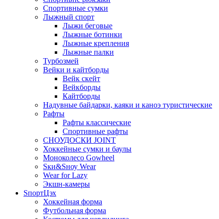
Спортивные сумки
Лыжный спорт
Лыжи беговые
Лыжные ботинки
Лыжные крепления
Лыжные палки
Турбозмей
Вейки и кайтборды
Вейк скейт
Вейкборды
Кайтборды
Надувные байдарки, каяки и каноэ туристические
Рафты
Рафты классические
Спортивные рафты
СНОУДОСКИ JOINT
Хоккейные сумки и баулы
Моноколесо Gowheel
Sки&Sноу Wear
Wear for Lazy
Экшн-камеры
SпортЦэх
Хоккейная форма
Футбольная форма