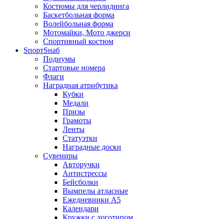
Костюмы для черлидинга
Баскетбольная форма
Волейбольная форма
Мотомайки, Мото джерси
Спортивный костюм
SпортSнаб
Подиумы
Стартовые номера
Флаги
Наградная атрибутика
Кубки
Медали
Призы
Грамоты
Ленты
Статуэтки
Наградные доски
Сувениры
Авторучки
Антистрессы
Бейсболки
Вымпелы атласные
Ежедневники А5
Календари
Кружки с логотипом