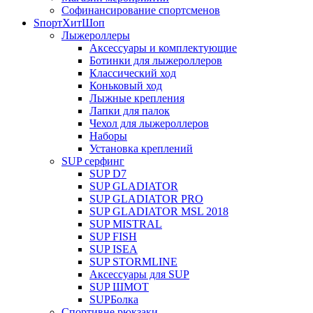
Софинансирование спортсменов
SпортХитШоп
Лыжероллеры
Аксессуары и комплектующие
Ботинки для лыжероллеров
Классический ход
Коньковый ход
Лыжные крепления
Лапки для палок
Чехол для лыжероллеров
Наборы
Установка креплений
SUP серфинг
SUP D7
SUP GLADIATOR
SUP GLADIATOR PRO
SUP GLADIATOR MSL 2018
SUP MISTRAL
SUP FISH
SUP ISEA
SUP STORMLINE
Аксессуары для SUP
SUP ШМОТ
SUPБолка
Спортивне рюкзаки