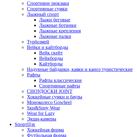
Спортивне рюкзаки
Спортивные сумки
Лыжный спорт
Лыжи беговые
Лыжные ботинки
Лыжные крепления
Лыжные палки
Турбозмей
Вейки и кайтборды
Вейк скейт
Вейкборды
Кайтборды
Надувные байдарки, каяки и каноэ туристические
Рафты
Рафты классические
Спортивные рафты
СНОУДОСКИ JOINT
Хоккейные сумки и баулы
Моноколесо Gowheel
Sки&Sноу Wear
Wear for Lazy
Экшн-камеры
SпортЦэх
Хоккейная форма
Футбольная форма