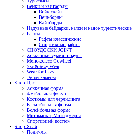
Турбозмей
Вейки и кайтборды
Вейк скейт
Вейкборды
Кайтборды
Надувные байдарки, каяки и каноэ туристические
Рафты
Рафты классические
Спортивные рафты
СНОУДОСКИ JOINT
Хоккейные сумки и баулы
Моноколесо Gowheel
Sки&Sноу Wear
Wear for Lazy
Экшн-камеры
SпортЦэх
Хоккейная форма
Футбольная форма
Костюмы для черлидинга
Баскетбольная форма
Волейбольная форма
Мотомайки, Мото джерси
Спортивный костюм
SпортSнаб
Подиумы