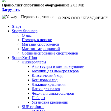
Прайс-лист спортивное оборудование
2.03 MB
Загрузить
© 2026 ООО "КРАУДФЕИС"
Sтарт
Sпорт Sпонсор
О нас
Помощь в поиске
Магазин спортсменов
Магазин мероприятий
Софинансирование спортсменов
SпортХитШоп
Лыжероллеры
Аксессуары и комплектующие
Ботинки для лыжероллеров
Классический ход
Коньковый ход
Лыжные крепления
Лапки для палок
Чехол для лыжероллеров
Наборы
Установка креплений
SUP серфинг