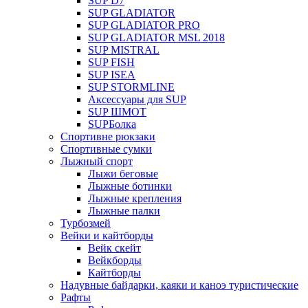
SUP D7
SUP GLADIATOR
SUP GLADIATOR PRO
SUP GLADIATOR MSL 2018
SUP MISTRAL
SUP FISH
SUP ISEA
SUP STORMLINE
Аксессуары для SUP
SUP ШМОТ
SUPБолка
Спортивне рюкзаки
Спортивные сумки
Лыжный спорт
Лыжи беговые
Лыжные ботинки
Лыжные крепления
Лыжные палки
Турбозмей
Вейки и кайтборды
Вейк скейт
Вейкборды
Кайтборды
Надувные байдарки, каяки и каноэ туристические
Рафты