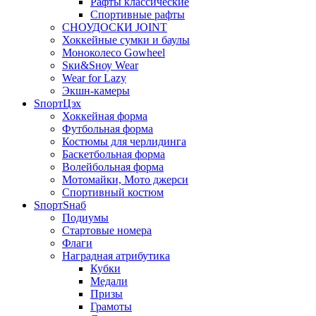
Рафты классические
Спортивные рафты
СНОУДОСКИ JOINT
Хоккейные сумки и баулы
Моноколесо Gowheel
Sки&Sноу Wear
Wear for Lazy
Экшн-камеры
SпортЦэх
Хоккейная форма
Футбольная форма
Костюмы для черлидинга
Баскетбольная форма
Волейбольная форма
Мотомайки, Мото джерси
Спортивный костюм
SпортSнаб
Подиумы
Стартовые номера
Флаги
Наградная атрибутика
Кубки
Медали
Призы
Грамоты