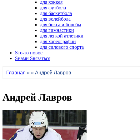
для хоккея
для футбола
для баскетбола
для волейбола
для бокса и борьбы
для гимнастики
для легкой атлетики
для хореографии
для силового спорта
Sто-то новое
Sнами Sвязаться
Главная
» » Андрей Лавров
Андрей Лавров