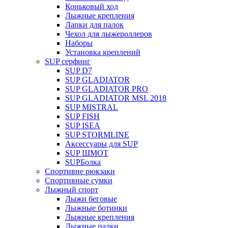
Коньковый ход
Лыжные крепления
Лапки для палок
Чехол для лыжероллеров
Наборы
Установка креплений
SUP серфинг
SUP D7
SUP GLADIATOR
SUP GLADIATOR PRO
SUP GLADIATOR MSL 2018
SUP MISTRAL
SUP FISH
SUP ISEA
SUP STORMLINE
Аксессуары для SUP
SUP ШМОТ
SUPБолка
Спортивне рюкзаки
Спортивные сумки
Лыжный спорт
Лыжи беговые
Лыжные ботинки
Лыжные крепления
Лыжные палки