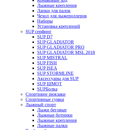
Коньковый ход
Лыжные крепления
Лапки для палок
Чехол для лыжероллеров
Наборы
Установка креплений
SUP серфинг
SUP D7
SUP GLADIATOR
SUP GLADIATOR PRO
SUP GLADIATOR MSL 2018
SUP MISTRAL
SUP FISH
SUP ISEA
SUP STORMLINE
Аксессуары для SUP
SUP ШМОТ
SUPБолка
Спортивне рюкзаки
Спортивные сумки
Лыжный спорт
Лыжи беговые
Лыжные ботинки
Лыжные крепления
Лыжные палки