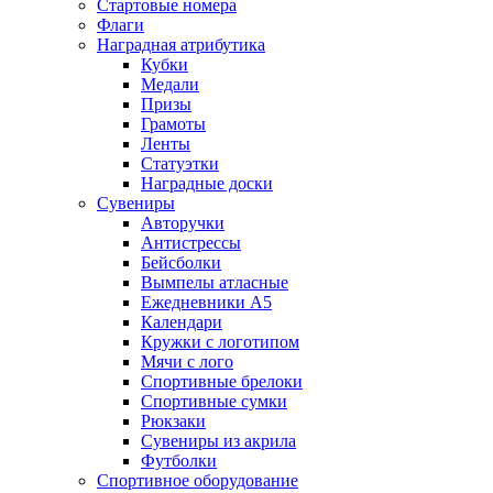
Стартовые номера
Флаги
Наградная атрибутика
Кубки
Медали
Призы
Грамоты
Ленты
Статуэтки
Наградные доски
Сувениры
Авторучки
Антистрессы
Бейсболки
Вымпелы атласные
Ежедневники А5
Календари
Кружки с логотипом
Мячи с лого
Спортивные брелоки
Спортивные сумки
Рюкзаки
Сувениры из акрила
Футболки
Спортивное оборудование