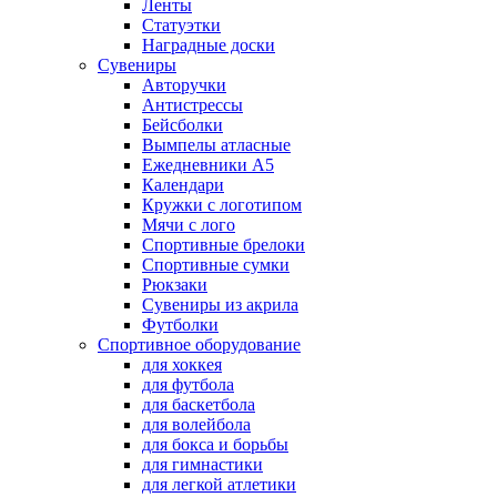
Ленты
Статуэтки
Наградные доски
Сувениры
Авторучки
Антистрессы
Бейсболки
Вымпелы атласные
Ежедневники А5
Календари
Кружки с логотипом
Мячи с лого
Спортивные брелоки
Спортивные сумки
Рюкзаки
Сувениры из акрила
Футболки
Спортивное оборудование
для хоккея
для футбола
для баскетбола
для волейбола
для бокса и борьбы
для гимнастики
для легкой атлетики