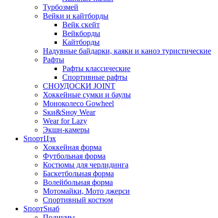
Турбозмей
Вейки и кайтборды
Вейк скейт
Вейкборды
Кайтборды
Надувные байдарки, каяки и каноэ туристические
Рафты
Рафты классические
Спортивные рафты
СНОУДОСКИ JOINT
Хоккейные сумки и баулы
Моноколесо Gowheel
Sки&Sноу Wear
Wear for Lazy
Экшн-камеры
SпортЦэх
Хоккейная форма
Футбольная форма
Костюмы для черлидинга
Баскетбольная форма
Волейбольная форма
Мотомайки, Мото джерси
Спортивный костюм
SпортSнаб
Подиумы