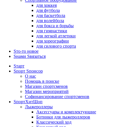
Спортивное оборудование
для хоккея
для футбола
для баскетбола
для волейбола
для бокса и борьбы
для гимнастики
для легкой атлетики
для хореографии
для силового спорта
Sто-то новое
Sнами Sвязаться
Sтарт
Sпорт Sпонсор
О нас
Помощь в поиске
Магазин спортсменов
Магазин мероприятий
Софинансирование спортсменов
SпортХитШоп
Лыжероллеры
Аксессуары и комплектующие
Ботинки для лыжероллеров
Классический ход