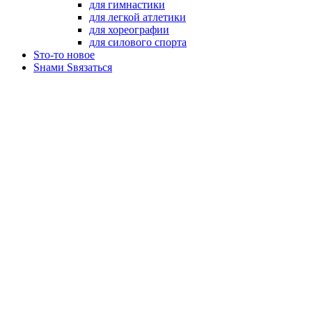
для гимнастики
для легкой атлетики
для хореографии
для силового спорта
Sто-то новое
Sнами Sвязаться