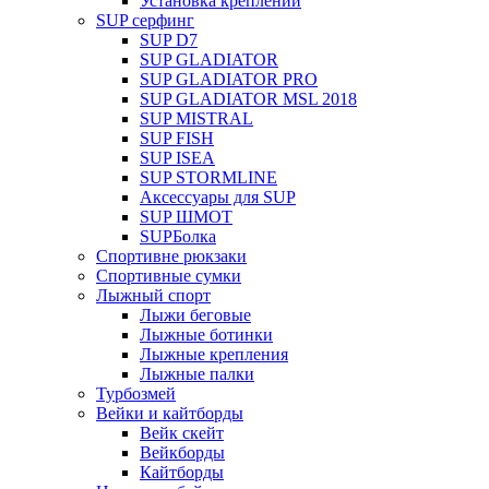
Установка креплений
SUP серфинг
SUP D7
SUP GLADIATOR
SUP GLADIATOR PRO
SUP GLADIATOR MSL 2018
SUP MISTRAL
SUP FISH
SUP ISEA
SUP STORMLINE
Аксессуары для SUP
SUP ШМОТ
SUPБолка
Спортивне рюкзаки
Спортивные сумки
Лыжный спорт
Лыжи беговые
Лыжные ботинки
Лыжные крепления
Лыжные палки
Турбозмей
Вейки и кайтборды
Вейк скейт
Вейкборды
Кайтборды