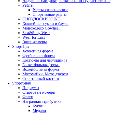
Надувные байдарки, каяки и каноэ туристические
Рафты
Рафты классические
Спортивные рафты
СНОУДОСКИ JOINT
Хоккейные сумки и баулы
Моноколесо Gowheel
Sки&Sноу Wear
Wear for Lazy
Экшн-камеры
SпортЦэх
Хоккейная форма
Футбольная форма
Костюмы для черлидинга
Баскетбольная форма
Волейбольная форма
Мотомайки, Мото джерси
Спортивный костюм
SпортSнаб
Подиумы
Стартовые номера
Флаги
Наградная атрибутика
Кубки
Медали