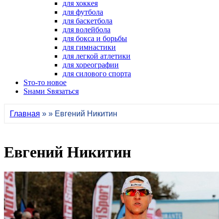
для хоккея
для футбола
для баскетбола
для волейбола
для бокса и борьбы
для гимнастики
для легкой атлетики
для хореографии
для силового спорта
Sто-то новое
Sнами Sвязаться
Главная
» » Евгений Никитин
Евгений Никитин