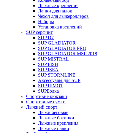
Коньковый ход
Лыжные крепления
Лапки для палок
Чехол для лыжероллеров
Наборы
Установка креплений
SUP серфинг
SUP D7
SUP GLADIATOR
SUP GLADIATOR PRO
SUP GLADIATOR MSL 2018
SUP MISTRAL
SUP FISH
SUP ISEA
SUP STORMLINE
Аксессуары для SUP
SUP ШМОТ
SUPБолка
Спортивне рюкзаки
Спортивные сумки
Лыжный спорт
Лыжи беговые
Лыжные ботинки
Лыжные крепления
Лыжные палки