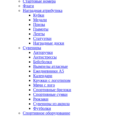
Стартовые номера
Флаги
Наградная атрибутика
Кубки
Медали
Призы
Грамоты
Ленты
Статуэтки
Наградные доски
Сувениры
Авторучки
Антистрессы
Бейсболки
Вымпелы атласные
Ежедневники А5
Календари
Кружки с логотипом
Мячи с лого
Спортивные брелоки
Спортивные сумки
Рюкзаки
Сувениры из акрила
Футболки
Спортивное оборудование