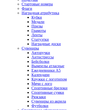
Стартовые номера
Флаги
Наградная атрибутика
Кубки
Медали
Призы
Грамоты
Ленты
Статуэтки
Наградные доски
Сувениры
Авторучки
Антистрессы
Бейсболки
Вымпелы атласные
Ежедневники А5
Календари
Кружки с логотипом
Мячи с лого
Спортивные брелоки
Спортивные сумки
Рюкзаки
Сувениры из акрила
Футболки