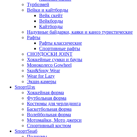
Турбозмей
Вейки и кайтборды
Вейк скейт
Вейкборды
Кайтборды
Надувные байдарки, каяки и каноэ туристические
Рафты
Рафты классические
Спортивные рафты
СНОУДОСКИ JOINT
Хоккейные сумки и баулы
Моноколесо Gowheel
Sки&Sноу Wear
Wear for Lazy
Экшн-камеры
SпортЦэх
Хоккейная форма
Футбольная форма
Костюмы для черлидинга
Баскетбольная форма
Волейбольная форма
Мотомайки, Мото джерси
Спортивный костюм
SпортSнаб
Подиумы