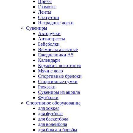
Призы
Грамоты
Ленты
Статуэтки
Наградные доски
Сувениры
Авторучки
Антистрессы
Бейсболки
Вымпелы атласные
Ежедневники А5
Календари
Кружки с логотипом
Мячи с лого
Спортивные брелоки
Спортивные сумки
Рюкзаки
Сувениры из акрила
Футболки
Спортивное оборудование
для хоккея
для футбола
для баскетбола
для волейбола
для бокса и борьбы