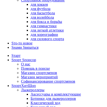
Спортивное оборудование
для хоккея
для футбола
для баскетбола
для волейбола
для бокса и борьбы
для гимнастики
для легкой атлетики
для хореографии
для силового спорта
Sто-то новое
Sнами Sвязаться
Sтарт
Sпорт Sпонсор
О нас
Помощь в поиске
Магазин спортсменов
Магазин мероприятий
Софинансирование спортсменов
SпортХитШоп
Лыжероллеры
Аксессуары и комплектующие
Ботинки для лыжероллеров
Классический ход