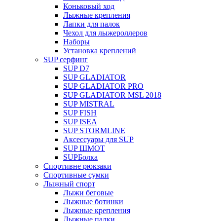
Коньковый ход
Лыжные крепления
Лапки для палок
Чехол для лыжероллеров
Наборы
Установка креплений
SUP серфинг
SUP D7
SUP GLADIATOR
SUP GLADIATOR PRO
SUP GLADIATOR MSL 2018
SUP MISTRAL
SUP FISH
SUP ISEA
SUP STORMLINE
Аксессуары для SUP
SUP ШМОТ
SUPБолка
Спортивне рюкзаки
Спортивные сумки
Лыжный спорт
Лыжи беговые
Лыжные ботинки
Лыжные крепления
Лыжные палки