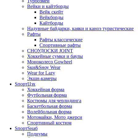
Турбозмей
Вейки и кайтборды
Вейк скейт
Вейкборды
Кайтборды
Надувные байдарки, каяки и каноэ туристические
Рафты
Рафты классические
Спортивные рафты
СНОУДОСКИ JOINT
Хоккейные сумки и баулы
Моноколесо Gowheel
Sки&Sноу Wear
Wear for Lazy
Экшн-камеры
SпортЦэх
Хоккейная форма
Футбольная форма
Костюмы для черлидинга
Баскетбольная форма
Волейбольная форма
Мотомайки, Мото джерси
Спортивный костюм
SпортSнаб
Подиумы