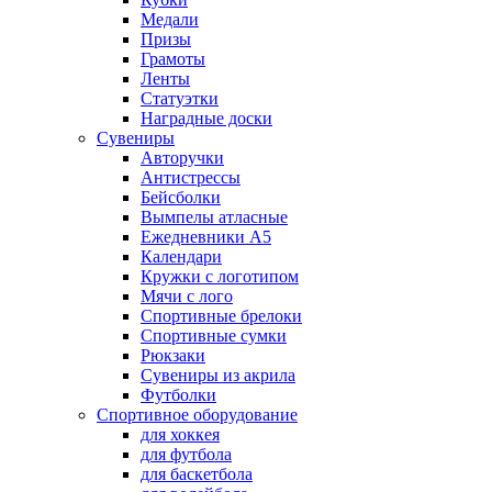
Медали
Призы
Грамоты
Ленты
Статуэтки
Наградные доски
Сувениры
Авторучки
Антистрессы
Бейсболки
Вымпелы атласные
Ежедневники А5
Календари
Кружки с логотипом
Мячи с лого
Спортивные брелоки
Спортивные сумки
Рюкзаки
Сувениры из акрила
Футболки
Спортивное оборудование
для хоккея
для футбола
для баскетбола