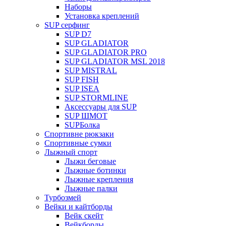
Наборы
Установка креплений
SUP серфинг
SUP D7
SUP GLADIATOR
SUP GLADIATOR PRO
SUP GLADIATOR MSL 2018
SUP MISTRAL
SUP FISH
SUP ISEA
SUP STORMLINE
Аксессуары для SUP
SUP ШМОТ
SUPБолка
Спортивне рюкзаки
Спортивные сумки
Лыжный спорт
Лыжи беговые
Лыжные ботинки
Лыжные крепления
Лыжные палки
Турбозмей
Вейки и кайтборды
Вейк скейт
Вейкборды