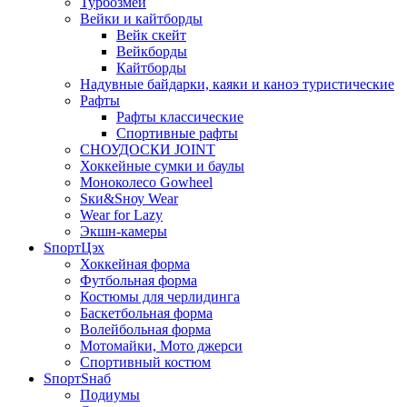
Турбозмей
Вейки и кайтборды
Вейк скейт
Вейкборды
Кайтборды
Надувные байдарки, каяки и каноэ туристические
Рафты
Рафты классические
Спортивные рафты
СНОУДОСКИ JOINT
Хоккейные сумки и баулы
Моноколесо Gowheel
Sки&Sноу Wear
Wear for Lazy
Экшн-камеры
SпортЦэх
Хоккейная форма
Футбольная форма
Костюмы для черлидинга
Баскетбольная форма
Волейбольная форма
Мотомайки, Мото джерси
Спортивный костюм
SпортSнаб
Подиумы