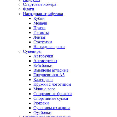
Стартовые номера
Флаги
Наградная атрибутика
Кубки
Медали
Призы
Грамоты
Ленты
Статуэтки
Наградные доски
Сувениры
Авторучки
Антистрессы
Бейсболки
Вымпелы атласные
Ежедневники А5
Календари
Кружки с логотипом
Мячи с лого
Спортивные брелоки
Спортивные сумки
Рюкзаки
Сувениры из акрила
Футболки