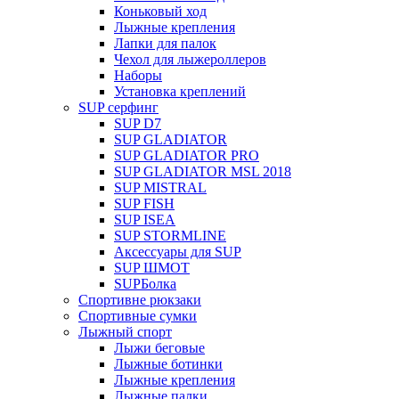
Коньковый ход
Лыжные крепления
Лапки для палок
Чехол для лыжероллеров
Наборы
Установка креплений
SUP серфинг
SUP D7
SUP GLADIATOR
SUP GLADIATOR PRO
SUP GLADIATOR MSL 2018
SUP MISTRAL
SUP FISH
SUP ISEA
SUP STORMLINE
Аксессуары для SUP
SUP ШМОТ
SUPБолка
Спортивне рюкзаки
Спортивные сумки
Лыжный спорт
Лыжи беговые
Лыжные ботинки
Лыжные крепления
Лыжные палки