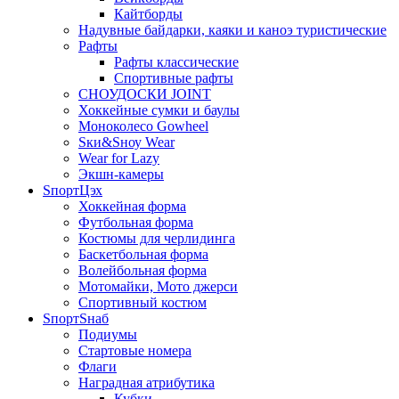
Кайтборды
Надувные байдарки, каяки и каноэ туристические
Рафты
Рафты классические
Спортивные рафты
СНОУДОСКИ JOINT
Хоккейные сумки и баулы
Моноколесо Gowheel
Sки&Sноу Wear
Wear for Lazy
Экшн-камеры
SпортЦэх
Хоккейная форма
Футбольная форма
Костюмы для черлидинга
Баскетбольная форма
Волейбольная форма
Мотомайки, Мото джерси
Спортивный костюм
SпортSнаб
Подиумы
Стартовые номера
Флаги
Наградная атрибутика
Кубки