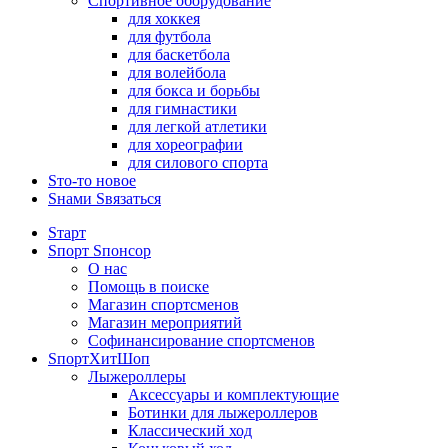
Спортивное оборудование
для хоккея
для футбола
для баскетбола
для волейбола
для бокса и борьбы
для гимнастики
для легкой атлетики
для хореографии
для силового спорта
Sто-то новое
Sнами Sвязаться
Sтарт
Sпорт Sпонсор
О нас
Помощь в поиске
Магазин спортсменов
Магазин мероприятий
Софинансирование спортсменов
SпортХитШоп
Лыжероллеры
Аксессуары и комплектующие
Ботинки для лыжероллеров
Классический ход