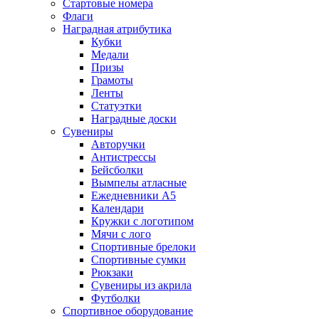
Стартовые номера
Флаги
Наградная атрибутика
Кубки
Медали
Призы
Грамоты
Ленты
Статуэтки
Наградные доски
Сувениры
Авторучки
Антистрессы
Бейсболки
Вымпелы атласные
Ежедневники А5
Календари
Кружки с логотипом
Мячи с лого
Спортивные брелоки
Спортивные сумки
Рюкзаки
Сувениры из акрила
Футболки
Спортивное оборудование