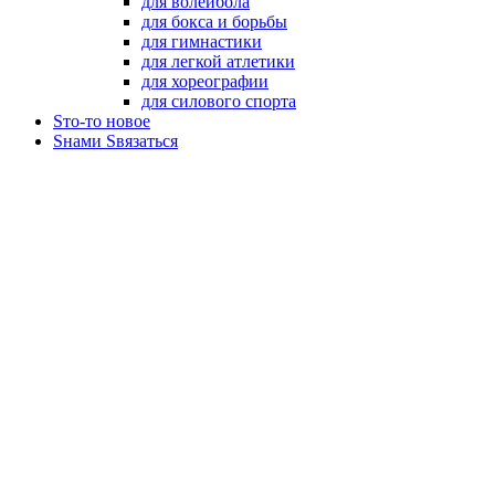
для волейбола
для бокса и борьбы
для гимнастики
для легкой атлетики
для хореографии
для силового спорта
Sто-то новое
Sнами Sвязаться