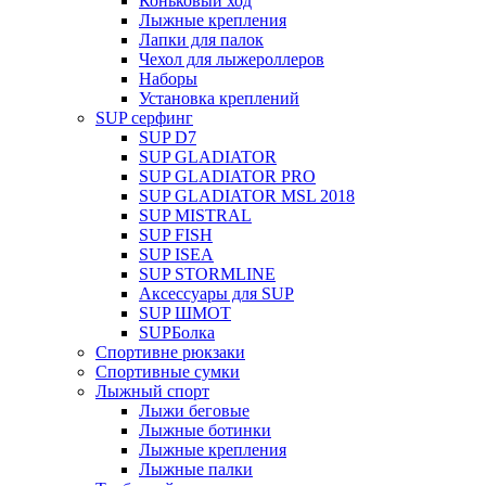
Коньковый ход
Лыжные крепления
Лапки для палок
Чехол для лыжероллеров
Наборы
Установка креплений
SUP серфинг
SUP D7
SUP GLADIATOR
SUP GLADIATOR PRO
SUP GLADIATOR MSL 2018
SUP MISTRAL
SUP FISH
SUP ISEA
SUP STORMLINE
Аксессуары для SUP
SUP ШМОТ
SUPБолка
Спортивне рюкзаки
Спортивные сумки
Лыжный спорт
Лыжи беговые
Лыжные ботинки
Лыжные крепления
Лыжные палки