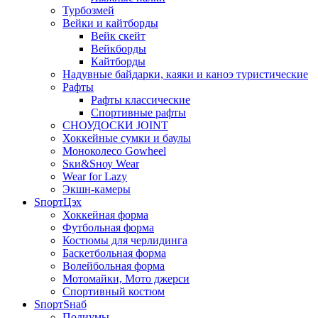
Турбозмей
Вейки и кайтборды
Вейк скейт
Вейкборды
Кайтборды
Надувные байдарки, каяки и каноэ туристические
Рафты
Рафты классические
Спортивные рафты
СНОУДОСКИ JOINT
Хоккейные сумки и баулы
Моноколесо Gowheel
Sки&Sноу Wear
Wear for Lazy
Экшн-камеры
SпортЦэх
Хоккейная форма
Футбольная форма
Костюмы для черлидинга
Баскетбольная форма
Волейбольная форма
Мотомайки, Мото джерси
Спортивный костюм
SпортSнаб
Подиумы