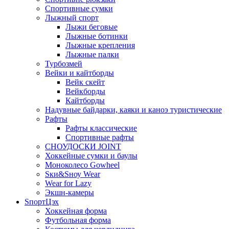
Спортивные сумки
Лыжный спорт
Лыжи беговые
Лыжные ботинки
Лыжные крепления
Лыжные палки
Турбозмей
Вейки и кайтборды
Вейк скейт
Вейкборды
Кайтборды
Надувные байдарки, каяки и каноэ туристические
Рафты
Рафты классические
Спортивные рафты
СНОУДОСКИ JOINT
Хоккейные сумки и баулы
Моноколесо Gowheel
Sки&Sноу Wear
Wear for Lazy
Экшн-камеры
SпортЦэх
Хоккейная форма
Футбольная форма