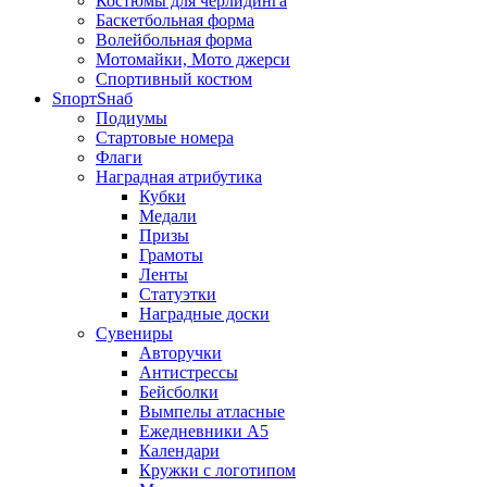
Костюмы для черлидинга
Баскетбольная форма
Волейбольная форма
Мотомайки, Мото джерси
Спортивный костюм
SпортSнаб
Подиумы
Стартовые номера
Флаги
Наградная атрибутика
Кубки
Медали
Призы
Грамоты
Ленты
Статуэтки
Наградные доски
Сувениры
Авторучки
Антистрессы
Бейсболки
Вымпелы атласные
Ежедневники А5
Календари
Кружки с логотипом