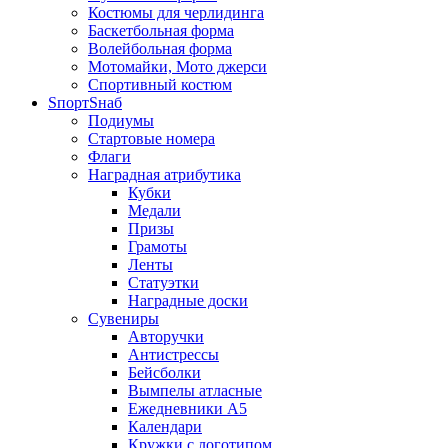
Костюмы для черлидинга
Баскетбольная форма
Волейбольная форма
Мотомайки, Мото джерси
Спортивный костюм
SпортSнаб
Подиумы
Стартовые номера
Флаги
Наградная атрибутика
Кубки
Медали
Призы
Грамоты
Ленты
Статуэтки
Наградные доски
Сувениры
Авторучки
Антистрессы
Бейсболки
Вымпелы атласные
Ежедневники А5
Календари
Кружки с логотипом