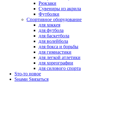
Рюкзаки
Сувениры из акрила
Футболки
Спортивное оборудование
для хоккея
для футбола
для баскетбола
для волейбола
для бокса и борьбы
для гимнастики
для легкой атлетики
для хореографии
для силового спорта
Sто-то новое
Sнами Sвязаться