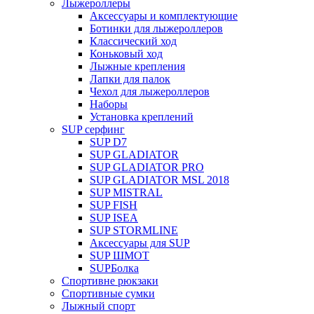
Лыжероллеры
Аксессуары и комплектующие
Ботинки для лыжероллеров
Классический ход
Коньковый ход
Лыжные крепления
Лапки для палок
Чехол для лыжероллеров
Наборы
Установка креплений
SUP серфинг
SUP D7
SUP GLADIATOR
SUP GLADIATOR PRO
SUP GLADIATOR MSL 2018
SUP MISTRAL
SUP FISH
SUP ISEA
SUP STORMLINE
Аксессуары для SUP
SUP ШМОТ
SUPБолка
Спортивне рюкзаки
Спортивные сумки
Лыжный спорт