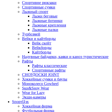
Спортивне рюкзаки
Спортивные сумки
Лыжный спорт
Лыжи беговые
Лыжные ботинки
Лыжные крепления
Лыжные палки
Турбозмей
Вейки и кайтборды
Вейк скейт
Вейкборды
Кайтборды
Надувные байдарки, каяки и каноэ туристические
Рафты
Рафты классические
Спортивные рафты
СНОУДОСКИ JOINT
Хоккейные сумки и баулы
Моноколесо Gowheel
Sки&Sноу Wear
Wear for Lazy
Экшн-камеры
SпортЦэх
Хоккейная форма
Футбольная форма