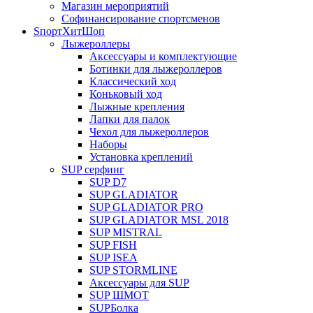
Магазин мероприятий
Софинансирование спортсменов
SпортХитШоп
Лыжероллеры
Аксессуары и комплектующие
Ботинки для лыжероллеров
Классический ход
Коньковый ход
Лыжные крепления
Лапки для палок
Чехол для лыжероллеров
Наборы
Установка креплений
SUP серфинг
SUP D7
SUP GLADIATOR
SUP GLADIATOR PRO
SUP GLADIATOR MSL 2018
SUP MISTRAL
SUP FISH
SUP ISEA
SUP STORMLINE
Аксессуары для SUP
SUP ШМОТ
SUPБолка