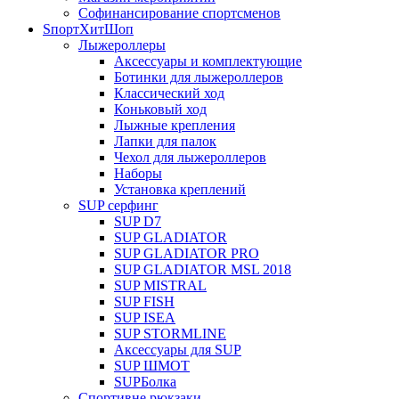
Софинансирование спортсменов
SпортХитШоп
Лыжероллеры
Аксессуары и комплектующие
Ботинки для лыжероллеров
Классический ход
Коньковый ход
Лыжные крепления
Лапки для палок
Чехол для лыжероллеров
Наборы
Установка креплений
SUP серфинг
SUP D7
SUP GLADIATOR
SUP GLADIATOR PRO
SUP GLADIATOR MSL 2018
SUP MISTRAL
SUP FISH
SUP ISEA
SUP STORMLINE
Аксессуары для SUP
SUP ШМОТ
SUPБолка
Спортивне рюкзаки