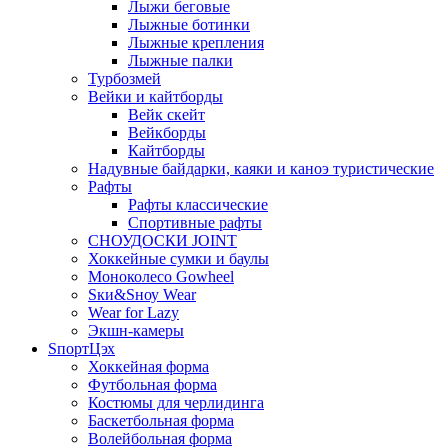
Лыжи беговые
Лыжные ботинки
Лыжные крепления
Лыжные палки
Турбозмей
Вейки и кайтборды
Вейк скейт
Вейкборды
Кайтборды
Надувные байдарки, каяки и каноэ туристические
Рафты
Рафты классические
Спортивные рафты
СНОУДОСКИ JOINT
Хоккейные сумки и баулы
Моноколесо Gowheel
Sки&Sноу Wear
Wear for Lazy
Экшн-камеры
SпортЦэх
Хоккейная форма
Футбольная форма
Костюмы для черлидинга
Баскетбольная форма
Волейбольная форма