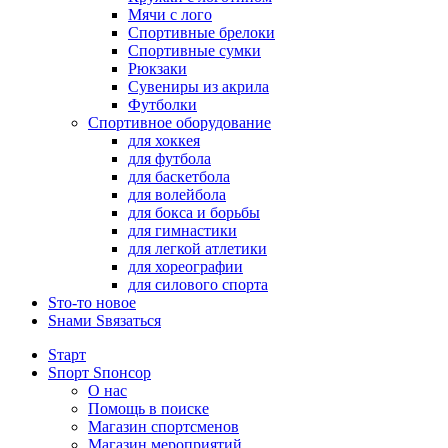
Мячи с лого
Спортивные брелоки
Спортивные сумки
Рюкзаки
Сувениры из акрила
Футболки
Спортивное оборудование
для хоккея
для футбола
для баскетбола
для волейбола
для бокса и борьбы
для гимнастики
для легкой атлетики
для хореографии
для силового спорта
Sто-то новое
Sнами Sвязаться
Sтарт
Sпорт Sпонсор
О нас
Помощь в поиске
Магазин спортсменов
Магазин мероприятий