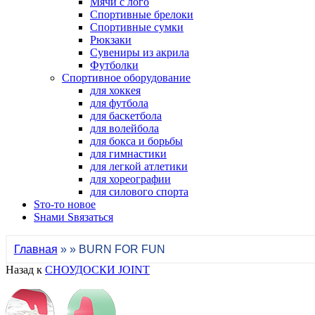
Мячи с лого
Спортивные брелоки
Спортивные сумки
Рюкзаки
Сувениры из акрила
Футболки
Спортивное оборудование
для хоккея
для футбола
для баскетбола
для волейбола
для бокса и борьбы
для гимнастики
для легкой атлетики
для хореографии
для силового спорта
Sто-то новое
Sнами Sвязаться
Главная
» » BURN FOR FUN
Назад к
СНОУДОСКИ JOINT