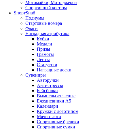
Мотомайки, Мото джерси
Спортивный костюм
SпортSнаб
Подиумы
Стартовые номера
Флаги
Наградная атрибутика
Кубки
Медали
Призы
Грамоты
Ленты
Статуэтки
Наградные доски
Сувениры
Авторучки
Антистрессы
Бейсболки
Вымпелы атласные
Ежедневники А5
Календари
Кружки с логотипом
Мячи с лого
Спортивные брелоки
Спортивные сумки