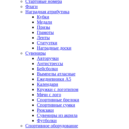
Стартовые номера
Флаги
Наградная атрибутика
Кубки
Медали
Призы
Грамоты
Ленты
Статуэтки
Наградные доски
Сувениры
Авторучки
Антистрессы
Бейсболки
Вымпелы атласные
Ежедневники А5
Календари
Кружки с логотипом
Мячи с лого
Спортивные брелоки
Спортивные сумки
Рюкзаки
Сувениры из акрила
Футболки
Спортивное оборудование