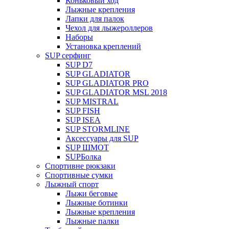
Коньковый ход
Лыжные крепления
Лапки для палок
Чехол для лыжероллеров
Наборы
Установка креплений
SUP серфинг
SUP D7
SUP GLADIATOR
SUP GLADIATOR PRO
SUP GLADIATOR MSL 2018
SUP MISTRAL
SUP FISH
SUP ISEA
SUP STORMLINE
Аксессуары для SUP
SUP ШМОТ
SUPБолка
Спортивне рюкзаки
Спортивные сумки
Лыжный спорт
Лыжи беговые
Лыжные ботинки
Лыжные крепления
Лыжные палки