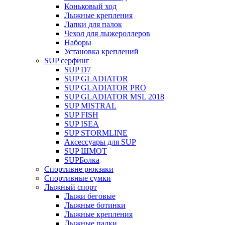
Коньковый ход
Лыжные крепления
Лапки для палок
Чехол для лыжероллеров
Наборы
Установка креплений
SUP серфинг
SUP D7
SUP GLADIATOR
SUP GLADIATOR PRO
SUP GLADIATOR MSL 2018
SUP MISTRAL
SUP FISH
SUP ISEA
SUP STORMLINE
Аксессуары для SUP
SUP ШМОТ
SUPБолка
Спортивне рюкзаки
Спортивные сумки
Лыжный спорт
Лыжи беговые
Лыжные ботинки
Лыжные крепления
Лыжные палки