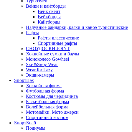
Турбозмей
Вейки и кайтборды
Вейк скейт
Вейкборды
Кайтборды
Надувные байдарки, каяки и каноэ туристические
Рафты
Рафты классические
Спортивные рафты
СНОУДОСКИ JOINT
Хоккейные сумки и баулы
Моноколесо Gowheel
Sки&Sноу Wear
Wear for Lazy
Экшн-камеры
SпортЦэх
Хоккейная форма
Футбольная форма
Костюмы для черлидинга
Баскетбольная форма
Волейбольная форма
Мотомайки, Мото джерси
Спортивный костюм
SпортSнаб
Подиумы