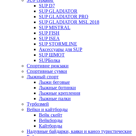
SUP серфинг
SUP D7
SUP GLADIATOR
SUP GLADIATOR PRO
SUP GLADIATOR MSL 2018
SUP MISTRAL
SUP FISH
SUP ISEA
SUP STORMLINE
Аксессуары для SUP
SUP ШМОТ
SUPБолка
Спортивне рюкзаки
Спортивные сумки
Лыжный спорт
Лыжи беговые
Лыжные ботинки
Лыжные крепления
Лыжные палки
Турбозмей
Вейки и кайтборды
Вейк скейт
Вейкборды
Кайтборды
Надувные байдарки, каяки и каноэ туристические