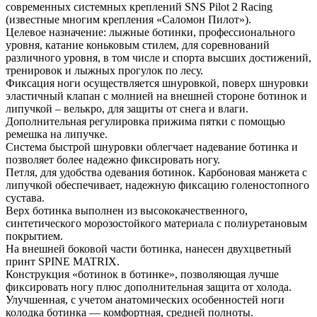
современных системных креплений SNS Pilot 2 Racing
(известные многим крепления «Саломон Пилот»).
Целевое назначение: лыжные ботинки, профессионального
уровня, катание коньковым стилем, для соревнований
различного уровня, в том числе и спорта высших достижений,
тренировок и лыжных прогулок по лесу.
Фиксация ноги осуществляется шнуровкой, поверх шнуровки
эластичный клапан с молнией на внешней стороне ботинок и
липучкой – велькро, для защиты от снега и влаги.
Дополнительная регулировка прижима пятки с помощью
ремешка на липучке.
Система быстрой шнуровки облегчает надевание ботинка и
позволяет более надежно фиксировать ногу.
Петля, для удобства одевания ботинок. Карбоновая манжета с
липучкой обеспечивает, надежную фиксацию голеностопного
сустава.
Верх ботинка выполнен из высококачественного,
синтетического морозостойкого материала с полиуретановым
покрытием.
На внешней боковой части ботинка, нанесен двухцветный
принт SPINE MATRIX.
Конструкция «ботинок в ботинке», позволяющая лучше
фиксировать ногу плюс дополнительная защита от холода.
Улучшенная, с учетом анатомических особенностей ноги
колодка ботинка — комфортная, средней полноты.