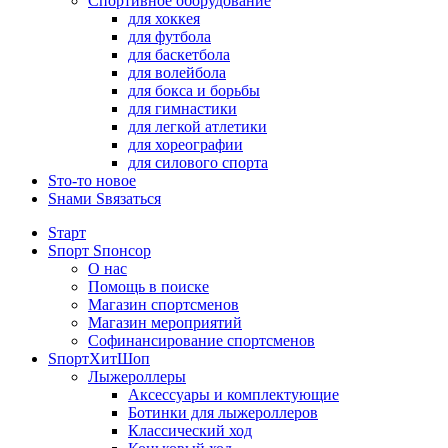
Спортивное оборудование
для хоккея
для футбола
для баскетбола
для волейбола
для бокса и борьбы
для гимнастики
для легкой атлетики
для хореографии
для силового спорта
Sто-то новое
Sнами Sвязаться
Sтарт
Sпорт Sпонсор
О нас
Помощь в поиске
Магазин спортсменов
Магазин мероприятий
Софинансирование спортсменов
SпортХитШоп
Лыжероллеры
Аксессуары и комплектующие
Ботинки для лыжероллеров
Классический ход