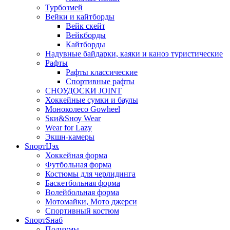
Турбозмей
Вейки и кайтборды
Вейк скейт
Вейкборды
Кайтборды
Надувные байдарки, каяки и каноэ туристические
Рафты
Рафты классические
Спортивные рафты
СНОУДОСКИ JOINT
Хоккейные сумки и баулы
Моноколесо Gowheel
Sки&Sноу Wear
Wear for Lazy
Экшн-камеры
SпортЦэх
Хоккейная форма
Футбольная форма
Костюмы для черлидинга
Баскетбольная форма
Волейбольная форма
Мотомайки, Мото джерси
Спортивный костюм
SпортSнаб
Подиумы