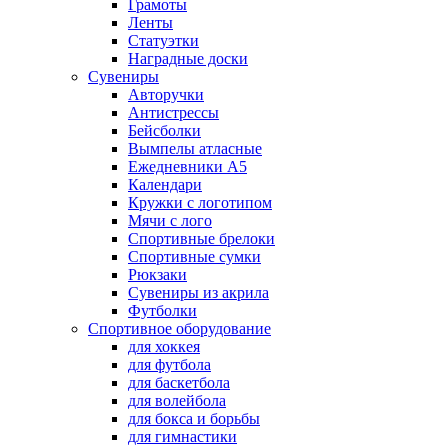
Грамоты
Ленты
Статуэтки
Наградные доски
Сувениры
Авторучки
Антистрессы
Бейсболки
Вымпелы атласные
Ежедневники А5
Календари
Кружки с логотипом
Мячи с лого
Спортивные брелоки
Спортивные сумки
Рюкзаки
Сувениры из акрила
Футболки
Спортивное оборудование
для хоккея
для футбола
для баскетбола
для волейбола
для бокса и борьбы
для гимнастики