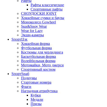
Рафты
Рафты классические
Спортивные рафты
СНОУДОСКИ JOINT
Хоккейные сумки и баулы
Моноколесо Gowheel
Sки&Sноу Wear
Wear for Lazy
Экшн-камеры
SпортЦэх
Хоккейная форма
Футбольная форма
Костюмы для черлидинга
Баскетбольная форма
Волейбольная форма
Мотомайки, Мото джерси
Спортивный костюм
SпортSнаб
Подиумы
Стартовые номера
Флаги
Наградная атрибутика
Кубки
Медали
Призы