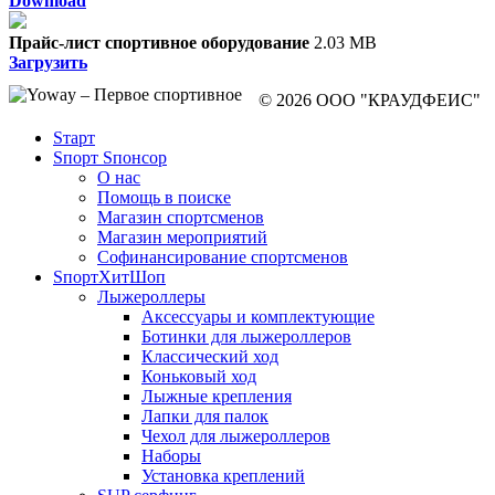
Download
Прайс-лист спортивное оборудование
2.03 MB
Загрузить
© 2026 ООО "КРАУДФЕИС"
Sтарт
Sпорт Sпонсор
О нас
Помощь в поиске
Магазин спортсменов
Магазин мероприятий
Софинансирование спортсменов
SпортХитШоп
Лыжероллеры
Аксессуары и комплектующие
Ботинки для лыжероллеров
Классический ход
Коньковый ход
Лыжные крепления
Лапки для палок
Чехол для лыжероллеров
Наборы
Установка креплений