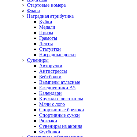
Стартовые номера
Флаги
Наградная атрибутика
Кубки
Медали
Призы
Грамоты
Ленты
Статуэтки
Наградные доски
Сувениры
Авторучки
Антистрессы
Бейсболки
Вымпелы атласные
Ежедневники А5
Календари
Кружки с логотипом
Мячи с лого
Спортивные брелоки
Спортивные сумки
Рюкзаки
Сувениры из акрила
Футболки