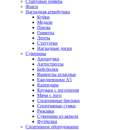
Стартовые номера
Флаги
Наградная атрибутика
Кубки
Медали
Призы
Грамоты
Ленты
Статуэтки
Наградные доски
Сувениры
Авторучки
Антистрессы
Бейсболки
Вымпелы атласные
Ежедневники А5
Календари
Кружки с логотипом
Мячи с лого
Спортивные брелоки
Спортивные сумки
Рюкзаки
Сувениры из акрила
Футболки
Спортивное оборудование