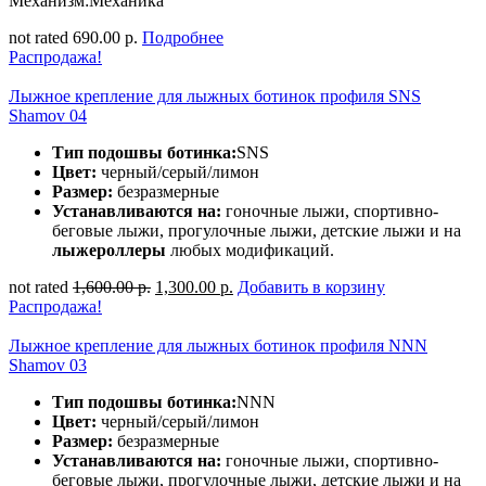
Механизм:Механика
not rated
690.00 р.
Подробнее
Распродажа!
Лыжное крепление для лыжных ботинок профиля SNS
Shamov 04
Тип подошвы ботинка:
SNS
Цвет:
черный/серый/лимон
Размер:
безразмерные
Устанавливаются на:
гоночные лыжи, спортивно-
беговые лыжи, прогулочные лыжи, детские лыжи и на
лыжероллеры
любых модификаций.
not rated
1,600.00 р.
1,300.00 р.
Добавить в корзину
Распродажа!
Лыжное крепление для лыжных ботинок профиля NNN
Shamov 03
Тип подошвы ботинка:
NNN
Цвет:
черный/серый/лимон
Размер:
безразмерные
Устанавливаются на:
гоночные лыжи, спортивно-
беговые лыжи, прогулочные лыжи, детские лыжи и на