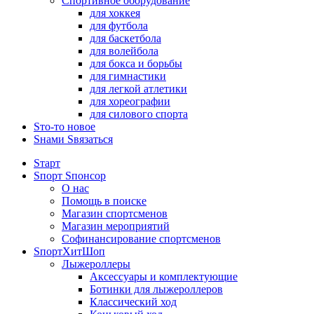
Спортивное оборудование
для хоккея
для футбола
для баскетбола
для волейбола
для бокса и борьбы
для гимнастики
для легкой атлетики
для хореографии
для силового спорта
Sто-то новое
Sнами Sвязаться
Sтарт
Sпорт Sпонсор
О нас
Помощь в поиске
Магазин спортсменов
Магазин мероприятий
Софинансирование спортсменов
SпортХитШоп
Лыжероллеры
Аксессуары и комплектующие
Ботинки для лыжероллеров
Классический ход