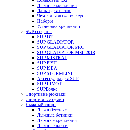
Коньковый ход
Лыжные крепления
Лапки для палок
Чехол для лыжероллеров
Наборы
Установка креплений
SUP серфинг
SUP D7
SUP GLADIATOR
SUP GLADIATOR PRO
SUP GLADIATOR MSL 2018
SUP MISTRAL
SUP FISH
SUP ISEA
SUP STORMLINE
Аксессуары для SUP
SUP ШМОТ
SUPБолка
Спортивне рюкзаки
Спортивные сумки
Лыжный спорт
Лыжи беговые
Лыжные ботинки
Лыжные крепления
Лыжные палки