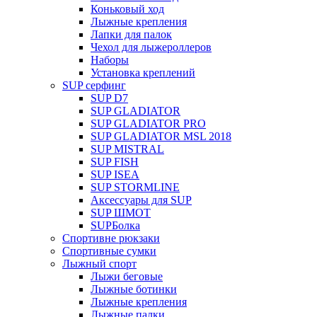
Коньковый ход
Лыжные крепления
Лапки для палок
Чехол для лыжероллеров
Наборы
Установка креплений
SUP серфинг
SUP D7
SUP GLADIATOR
SUP GLADIATOR PRO
SUP GLADIATOR MSL 2018
SUP MISTRAL
SUP FISH
SUP ISEA
SUP STORMLINE
Аксессуары для SUP
SUP ШМОТ
SUPБолка
Спортивне рюкзаки
Спортивные сумки
Лыжный спорт
Лыжи беговые
Лыжные ботинки
Лыжные крепления
Лыжные палки