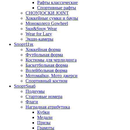
Рафты классические
Спортивные рафты
СНОУДОСКИ JOINT
Хоккейные сумки и баулы
Моноколесо Gowheel
Sки&Sноу Wear
Wear for Lazy
Экшн-камеры
SпортЦэх
Хоккейная форма
Футбольная форма
Костюмы для черлидинга
Баскетбольная форма
Волейбольная форма
Мотомайки, Мото джерси
Спортивный костюм
SпортSнаб
Подиумы
Стартовые номера
Флаги
Наградная атрибутика
Кубки
Медали
Призы
Грамоты