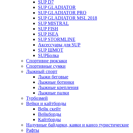
SUP D7
SUP GLADIATOR
SUP GLADIATOR PRO
SUP GLADIATOR MSL 2018
SUP MISTRAL
SUP FISH
SUP ISEA
SUP STORMLINE
Аксессуары для SUP
SUP ШМОТ
SUPБолка
Спортивне рюкзаки
Спортивные сумки
Лыжный спорт
Лыжи беговые
Лыжные ботинки
Лыжные крепления
Лыжные палки
Турбозмей
Вейки и кайтборды
Вейк скейт
Вейкборды
Кайтборды
Надувные байдарки, каяки и каноэ туристические
Рафты