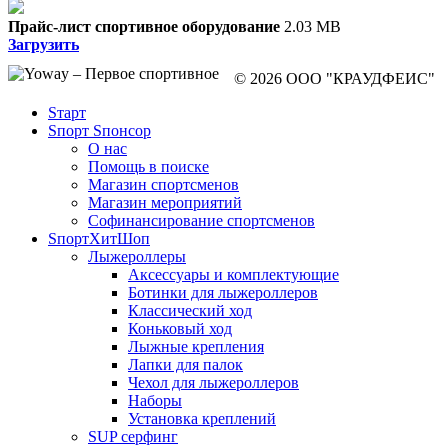
Прайс-лист спортивное оборудование
2.03 MB
Загрузить
© 2026 ООО "КРАУДФЕИС"
Sтарт
Sпорт Sпонсор
О нас
Помощь в поиске
Магазин спортсменов
Магазин мероприятий
Софинансирование спортсменов
SпортХитШоп
Лыжероллеры
Аксессуары и комплектующие
Ботинки для лыжероллеров
Классический ход
Коньковый ход
Лыжные крепления
Лапки для палок
Чехол для лыжероллеров
Наборы
Установка креплений
SUP серфинг