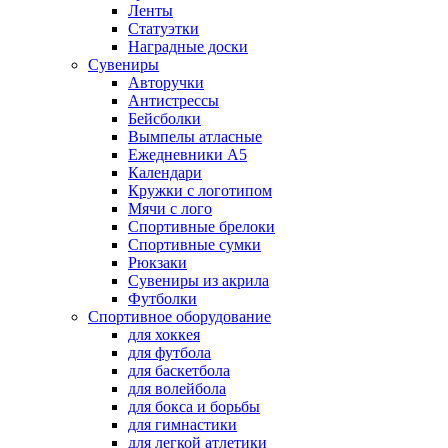
Ленты
Статуэтки
Наградные доски
Сувениры
Авторучки
Антистрессы
Бейсболки
Вымпелы атласные
Ежедневники А5
Календари
Кружки с логотипом
Мячи с лого
Спортивные брелоки
Спортивные сумки
Рюкзаки
Сувениры из акрила
Футболки
Спортивное оборудование
для хоккея
для футбола
для баскетбола
для волейбола
для бокса и борьбы
для гимнастики
для легкой атлетики