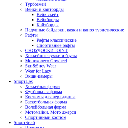
Турбозмей
Вейки и кайтборды
Вейк скейт
Вейкборды
Кайтборды
Надувные байдарки, каяки и каноэ туристические
Рафты
Рафты классические
Спортивные рафты
СНОУДОСКИ JOINT
Хоккейные сумки и баулы
Моноколесо Gowheel
Sки&Sноу Wear
Wear for Lazy
Экшн-камеры
SпортЦэх
Хоккейная форма
Футбольная форма
Костюмы для черлидинга
Баскетбольная форма
Волейбольная форма
Мотомайки, Мото джерси
Спортивный костюм
SпортSнаб
Подиумы