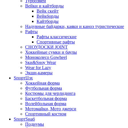
Турбозмей
Вейки и кайтборды
Вейк скейт
Вейкборды
Кайтборды
Надувные байдарки, каяки и каноэ туристические
Рафты
Рафты классические
Спортивные рафты
СНОУДОСКИ JOINT
Хоккейные сумки и баулы
Моноколесо Gowheel
Sки&Sноу Wear
Wear for Lazy
Экшн-камеры
SпортЦэх
Хоккейная форма
Футбольная форма
Костюмы для черлидинга
Баскетбольная форма
Волейбольная форма
Мотомайки, Мото джерси
Спортивный костюм
SпортSнаб
Подиумы