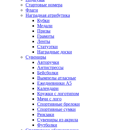
Стартовые номера
Флаги
Наградная атрибутика
Кубки
Медали
Призы
Грамоты
Ленты
Статуэтки
Наградные доски
Сувениры
Авторучки
Антистрессы
Бейсболки
Вымпелы атласные
Ежедневники А5
Календари
Кружки с логотипом
Мячи с лого
Спортивные брелоки
Спортивные сумки
Рюкзаки
Сувениры из акрила
Футболки