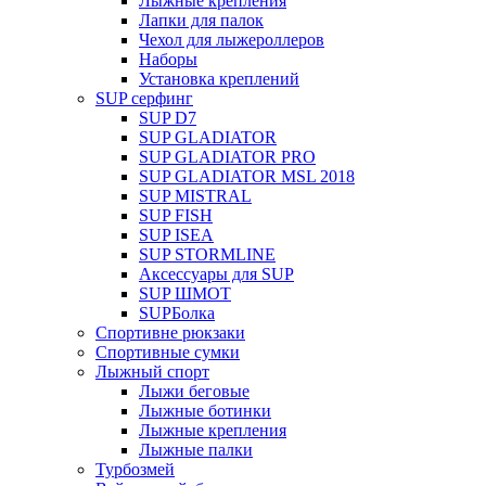
Лыжные крепления
Лапки для палок
Чехол для лыжероллеров
Наборы
Установка креплений
SUP серфинг
SUP D7
SUP GLADIATOR
SUP GLADIATOR PRO
SUP GLADIATOR MSL 2018
SUP MISTRAL
SUP FISH
SUP ISEA
SUP STORMLINE
Аксессуары для SUP
SUP ШМОТ
SUPБолка
Спортивне рюкзаки
Спортивные сумки
Лыжный спорт
Лыжи беговые
Лыжные ботинки
Лыжные крепления
Лыжные палки
Турбозмей