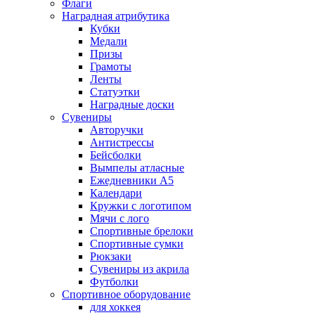
Флаги
Наградная атрибутика
Кубки
Медали
Призы
Грамоты
Ленты
Статуэтки
Наградные доски
Сувениры
Авторучки
Антистрессы
Бейсболки
Вымпелы атласные
Ежедневники А5
Календари
Кружки с логотипом
Мячи с лого
Спортивные брелоки
Спортивные сумки
Рюкзаки
Сувениры из акрила
Футболки
Спортивное оборудование
для хоккея