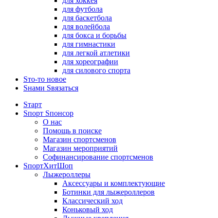
для хоккея
для футбола
для баскетбола
для волейбола
для бокса и борьбы
для гимнастики
для легкой атлетики
для хореографии
для силового спорта
Sто-то новое
Sнами Sвязаться
Sтарт
Sпорт Sпонсор
О нас
Помощь в поиске
Магазин спортсменов
Магазин мероприятий
Софинансирование спортсменов
SпортХитШоп
Лыжероллеры
Аксессуары и комплектующие
Ботинки для лыжероллеров
Классический ход
Коньковый ход