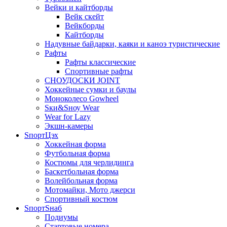
Вейки и кайтборды
Вейк скейт
Вейкборды
Кайтборды
Надувные байдарки, каяки и каноэ туристические
Рафты
Рафты классические
Спортивные рафты
СНОУДОСКИ JOINT
Хоккейные сумки и баулы
Моноколесо Gowheel
Sки&Sноу Wear
Wear for Lazy
Экшн-камеры
SпортЦэх
Хоккейная форма
Футбольная форма
Костюмы для черлидинга
Баскетбольная форма
Волейбольная форма
Мотомайки, Мото джерси
Спортивный костюм
SпортSнаб
Подиумы
Стартовые номера