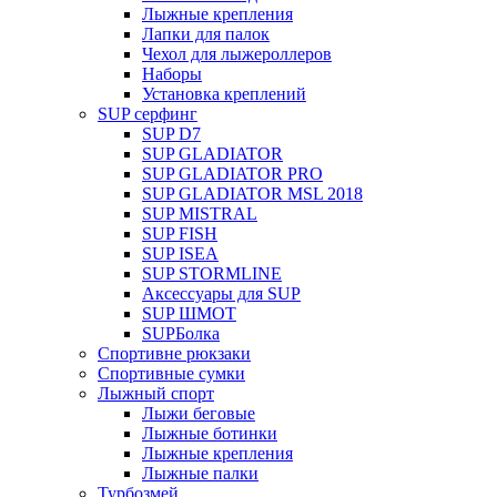
Лыжные крепления
Лапки для палок
Чехол для лыжероллеров
Наборы
Установка креплений
SUP серфинг
SUP D7
SUP GLADIATOR
SUP GLADIATOR PRO
SUP GLADIATOR MSL 2018
SUP MISTRAL
SUP FISH
SUP ISEA
SUP STORMLINE
Аксессуары для SUP
SUP ШМОТ
SUPБолка
Спортивне рюкзаки
Спортивные сумки
Лыжный спорт
Лыжи беговые
Лыжные ботинки
Лыжные крепления
Лыжные палки
Турбозмей