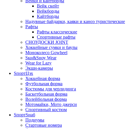
Вейки и кайтборды
Вейк скейт
Вейкборды
Кайтборды
Надувные байдарки, каяки и каноэ туристические
Рафты
Рафты классические
Спортивные рафты
СНОУДОСКИ JOINT
Хоккейные сумки и баулы
Моноколесо Gowheel
Sки&Sноу Wear
Wear for Lazy
Экшн-камеры
SпортЦэх
Хоккейная форма
Футбольная форма
Костюмы для черлидинга
Баскетбольная форма
Волейбольная форма
Мотомайки, Мото джерси
Спортивный костюм
SпортSнаб
Подиумы
Стартовые номера