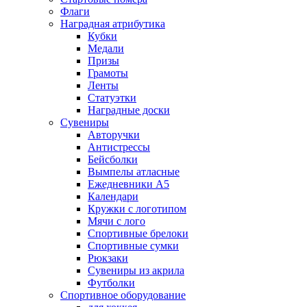
Флаги
Наградная атрибутика
Кубки
Медали
Призы
Грамоты
Ленты
Статуэтки
Наградные доски
Сувениры
Авторучки
Антистрессы
Бейсболки
Вымпелы атласные
Ежедневники А5
Календари
Кружки с логотипом
Мячи с лого
Спортивные брелоки
Спортивные сумки
Рюкзаки
Сувениры из акрила
Футболки
Спортивное оборудование