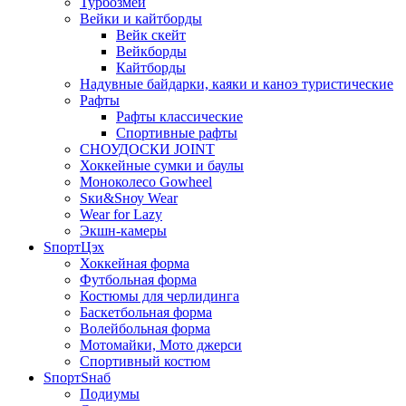
Турбозмей
Вейки и кайтборды
Вейк скейт
Вейкборды
Кайтборды
Надувные байдарки, каяки и каноэ туристические
Рафты
Рафты классические
Спортивные рафты
СНОУДОСКИ JOINT
Хоккейные сумки и баулы
Моноколесо Gowheel
Sки&Sноу Wear
Wear for Lazy
Экшн-камеры
SпортЦэх
Хоккейная форма
Футбольная форма
Костюмы для черлидинга
Баскетбольная форма
Волейбольная форма
Мотомайки, Мото джерси
Спортивный костюм
SпортSнаб
Подиумы