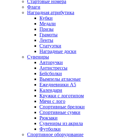
Стартовые номера
Флаги
Наградная атрибутика
Кубки
Медали
Призы
Грамоты
Ленты
Статуэтки
Наградные доски
Сувениры
Авторучки
Антистрессы
Бейсболки
Вымпелы атласные
Ежедневники А5
Календари
Кружки с логотипом
Мячи с лого
Спортивные брелоки
Спортивные сумки
Рюкзаки
Сувениры из акрила
Футболки
Спортивное оборудование