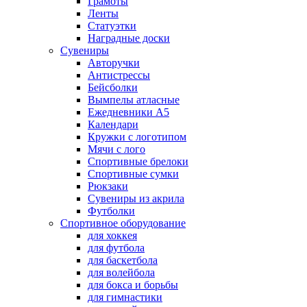
Грамоты
Ленты
Статуэтки
Наградные доски
Сувениры
Авторучки
Антистрессы
Бейсболки
Вымпелы атласные
Ежедневники А5
Календари
Кружки с логотипом
Мячи с лого
Спортивные брелоки
Спортивные сумки
Рюкзаки
Сувениры из акрила
Футболки
Спортивное оборудование
для хоккея
для футбола
для баскетбола
для волейбола
для бокса и борьбы
для гимнастики