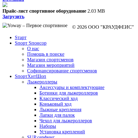
Прайс-лист спортивное оборудование
2.03 MB
Загрузить
© 2026 ООО "КРАУДФЕИС"
Sтарт
Sпорт Sпонсор
О нас
Помощь в поиске
Магазин спортсменов
Магазин мероприятий
Софинансирование спортсменов
SпортХитШоп
Лыжероллеры
Аксессуары и комплектующие
Ботинки для лыжероллеров
Классический ход
Коньковый ход
Лыжные крепления
Лапки для палок
Чехол для лыжероллеров
Наборы
Установка креплений
SUP серфинг