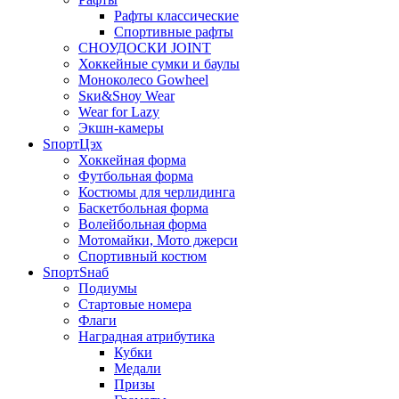
Рафты классические
Спортивные рафты
СНОУДОСКИ JOINT
Хоккейные сумки и баулы
Моноколесо Gowheel
Sки&Sноу Wear
Wear for Lazy
Экшн-камеры
SпортЦэх
Хоккейная форма
Футбольная форма
Костюмы для черлидинга
Баскетбольная форма
Волейбольная форма
Мотомайки, Мото джерси
Спортивный костюм
SпортSнаб
Подиумы
Стартовые номера
Флаги
Наградная атрибутика
Кубки
Медали
Призы