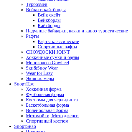
Турбозмей
Вейки и кайтборды
Вейк скейт
Вейкборды
Кайтборды
Надувные байдарки, каяки и каноэ туристические
Рафты
Рафты классические
Спортивные рафты
СНОУДОСКИ JOINT
Хоккейные сумки и баулы
Моноколесо Gowheel
Sки&Sноу Wear
Wear for Lazy
Экшн-камеры
SпортЦэх
Хоккейная форма
Футбольная форма
Костюмы для черлидинга
Баскетбольная форма
Волейбольная форма
Мотомайки, Мото джерси
Спортивный костюм
SпортSнаб
Подиумы