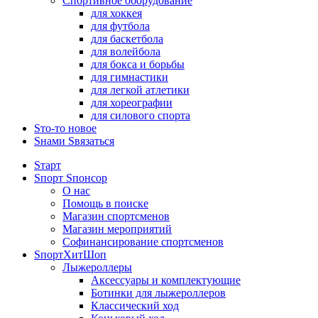
Спортивное оборудование
для хоккея
для футбола
для баскетбола
для волейбола
для бокса и борьбы
для гимнастики
для легкой атлетики
для хореографии
для силового спорта
Sто-то новое
Sнами Sвязаться
Sтарт
Sпорт Sпонсор
О нас
Помощь в поиске
Магазин спортсменов
Магазин мероприятий
Софинансирование спортсменов
SпортХитШоп
Лыжероллеры
Аксессуары и комплектующие
Ботинки для лыжероллеров
Классический ход