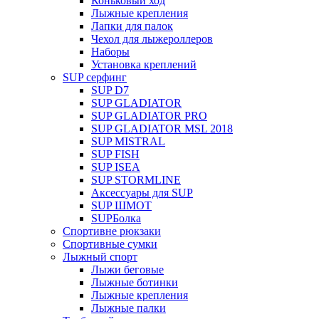
Коньковый ход
Лыжные крепления
Лапки для палок
Чехол для лыжероллеров
Наборы
Установка креплений
SUP серфинг
SUP D7
SUP GLADIATOR
SUP GLADIATOR PRO
SUP GLADIATOR MSL 2018
SUP MISTRAL
SUP FISH
SUP ISEA
SUP STORMLINE
Аксессуары для SUP
SUP ШМОТ
SUPБолка
Спортивне рюкзаки
Спортивные сумки
Лыжный спорт
Лыжи беговые
Лыжные ботинки
Лыжные крепления
Лыжные палки