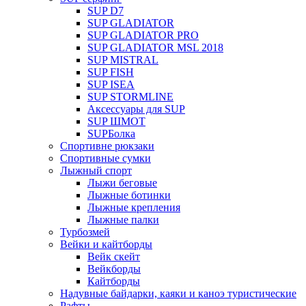
SUP D7
SUP GLADIATOR
SUP GLADIATOR PRO
SUP GLADIATOR MSL 2018
SUP MISTRAL
SUP FISH
SUP ISEA
SUP STORMLINE
Аксессуары для SUP
SUP ШМОТ
SUPБолка
Спортивне рюкзаки
Спортивные сумки
Лыжный спорт
Лыжи беговые
Лыжные ботинки
Лыжные крепления
Лыжные палки
Турбозмей
Вейки и кайтборды
Вейк скейт
Вейкборды
Кайтборды
Надувные байдарки, каяки и каноэ туристические
Рафты