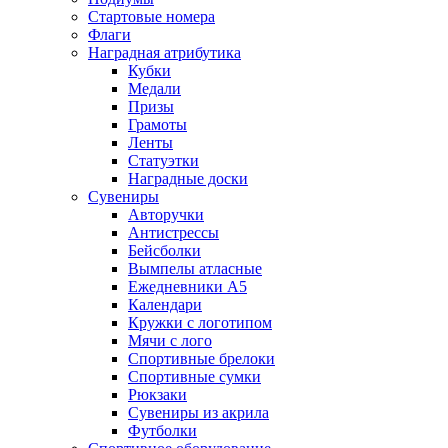
Стартовые номера
Флаги
Наградная атрибутика
Кубки
Медали
Призы
Грамоты
Ленты
Статуэтки
Наградные доски
Сувениры
Авторучки
Антистрессы
Бейсболки
Вымпелы атласные
Ежедневники А5
Календари
Кружки с логотипом
Мячи с лого
Спортивные брелоки
Спортивные сумки
Рюкзаки
Сувениры из акрила
Футболки