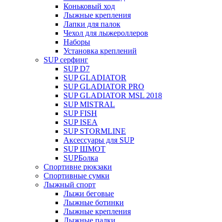
Коньковый ход
Лыжные крепления
Лапки для палок
Чехол для лыжероллеров
Наборы
Установка креплений
SUP серфинг
SUP D7
SUP GLADIATOR
SUP GLADIATOR PRO
SUP GLADIATOR MSL 2018
SUP MISTRAL
SUP FISH
SUP ISEA
SUP STORMLINE
Аксессуары для SUP
SUP ШМОТ
SUPБолка
Спортивне рюкзаки
Спортивные сумки
Лыжный спорт
Лыжи беговые
Лыжные ботинки
Лыжные крепления
Лыжные палки