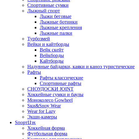
Спортивные сумки
Лыжный спорт
Лыжи беговые
Лыжные ботинки
Лыжные крепления
Лыжные палки
Турбозмей
Вейки и кайтборды
Вейк скейт
Вейкборды
Кайтборды
Надувные байдарки, каяки и каноэ туристические
Рафты
Рафты классические
Спортивные рафты
СНОУДОСКИ JOINT
Хоккейные сумки и баулы
Моноколесо Gowheel
Sки&Sноу Wear
Wear for Lazy
Экшн-камеры
SпортЦэх
Хоккейная форма
Футбольная форма