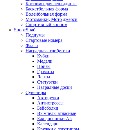
Костюмы для черлидинга
Баскетбольная форма
Волейбольная форма
Мотомайки, Мото джерси
Спортивный костюм
SпортSнаб
Подиумы
Стартовые номера
Флаги
Наградная атрибутика
Кубки
Медали
Призы
Грамоты
Ленты
Статуэтки
Наградные доски
Сувениры
Авторучки
Антистрессы
Бейсболки
Вымпелы атласные
Ежедневники А5
Календари
Кружки с логотипом