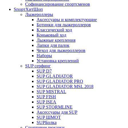
Софинансирование спортсменов
SпортХитШоп
Лыжероллеры
Аксессуары и комплектующие
Ботинки для лыжероллеров
Классический ход
Коньковый ход
Лыжные крепления
Лапки для палок
Чехол для лыжероллеров
Наборы
Установка креплений
SUP серфинг
SUP D7
SUP GLADIATOR
SUP GLADIATOR PRO
SUP GLADIATOR MSL 2018
SUP MISTRAL
SUP FISH
SUP ISEA
SUP STORMLINE
Аксессуары для SUP
SUP ШМОТ
SUPБолка
Спортивне рюкзаки