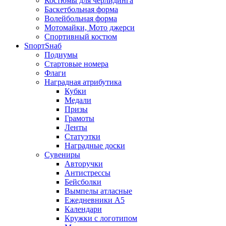
Костюмы для черлидинга
Баскетбольная форма
Волейбольная форма
Мотомайки, Мото джерси
Спортивный костюм
SпортSнаб
Подиумы
Стартовые номера
Флаги
Наградная атрибутика
Кубки
Медали
Призы
Грамоты
Ленты
Статуэтки
Наградные доски
Сувениры
Авторучки
Антистрессы
Бейсболки
Вымпелы атласные
Ежедневники А5
Календари
Кружки с логотипом