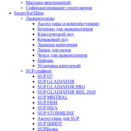
Магазин мероприятий
Софинансирование спортсменов
SпортХитШоп
Лыжероллеры
Аксессуары и комплектующие
Ботинки для лыжероллеров
Классический ход
Коньковый ход
Лыжные крепления
Лапки для палок
Чехол для лыжероллеров
Наборы
Установка креплений
SUP серфинг
SUP D7
SUP GLADIATOR
SUP GLADIATOR PRO
SUP GLADIATOR MSL 2018
SUP MISTRAL
SUP FISH
SUP ISEA
SUP STORMLINE
Аксессуары для SUP
SUP ШМОТ
SUPБолка