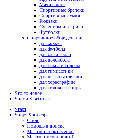
Мячи с лого
Спортивные брелоки
Спортивные сумки
Рюкзаки
Сувениры из акрила
Футболки
Спортивное оборудование
для хоккея
для футбола
для баскетбола
для волейбола
для бокса и борьбы
для гимнастики
для легкой атлетики
для хореографии
для силового спорта
Sто-то новое
Sнами Sвязаться
Sтарт
Sпорт Sпонсор
О нас
Помощь в поиске
Магазин спортсменов
Магазин мероприятий