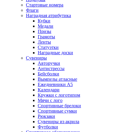
Стартовые номера
Флаги
Наградная атрибутика
Кубки
Медали
Призы
Грамоты
Ленты
Статуэтки
Наградные доски
Сувениры
Авторучки
Антистрессы
Бейсболки
Вымпелы атласные
Ежедневники А5
Календари
Кружки с логотипом
Мячи с лого
Спортивные брелоки
Спортивные сумки
Рюкзаки
Сувениры из акрила
Футболки