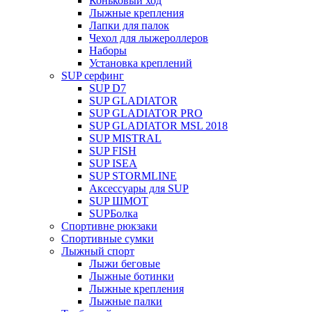
Коньковый ход
Лыжные крепления
Лапки для палок
Чехол для лыжероллеров
Наборы
Установка креплений
SUP серфинг
SUP D7
SUP GLADIATOR
SUP GLADIATOR PRO
SUP GLADIATOR MSL 2018
SUP MISTRAL
SUP FISH
SUP ISEA
SUP STORMLINE
Аксессуары для SUP
SUP ШМОТ
SUPБолка
Спортивне рюкзаки
Спортивные сумки
Лыжный спорт
Лыжи беговые
Лыжные ботинки
Лыжные крепления
Лыжные палки