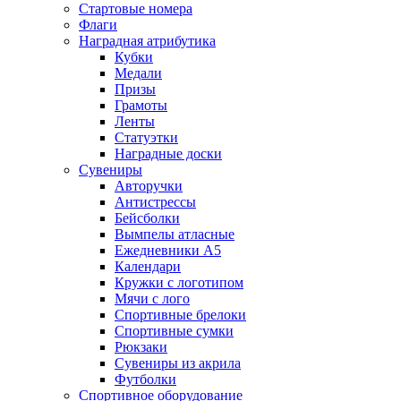
Стартовые номера
Флаги
Наградная атрибутика
Кубки
Медали
Призы
Грамоты
Ленты
Статуэтки
Наградные доски
Сувениры
Авторучки
Антистрессы
Бейсболки
Вымпелы атласные
Ежедневники А5
Календари
Кружки с логотипом
Мячи с лого
Спортивные брелоки
Спортивные сумки
Рюкзаки
Сувениры из акрила
Футболки
Спортивное оборудование