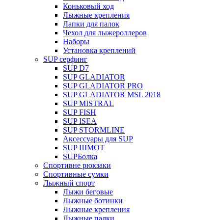
Коньковый ход
Лыжные крепления
Лапки для палок
Чехол для лыжероллеров
Наборы
Установка креплений
SUP серфинг
SUP D7
SUP GLADIATOR
SUP GLADIATOR PRO
SUP GLADIATOR MSL 2018
SUP MISTRAL
SUP FISH
SUP ISEA
SUP STORMLINE
Аксессуары для SUP
SUP ШМОТ
SUPБолка
Спортивне рюкзаки
Спортивные сумки
Лыжный спорт
Лыжи беговые
Лыжные ботинки
Лыжные крепления
Лыжные палки