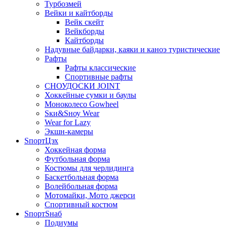
Турбозмей
Вейки и кайтборды
Вейк скейт
Вейкборды
Кайтборды
Надувные байдарки, каяки и каноэ туристические
Рафты
Рафты классические
Спортивные рафты
СНОУДОСКИ JOINT
Хоккейные сумки и баулы
Моноколесо Gowheel
Sки&Sноу Wear
Wear for Lazy
Экшн-камеры
SпортЦэх
Хоккейная форма
Футбольная форма
Костюмы для черлидинга
Баскетбольная форма
Волейбольная форма
Мотомайки, Мото джерси
Спортивный костюм
SпортSнаб
Подиумы