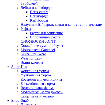
Турбозмей
Вейки и кайтборды
Вейк скейт
Вейкборды
Кайтборды
Надувные байдарки, каяки и каноэ туристические
Рафты
Рафты классические
Спортивные рафты
СНОУДОСКИ JOINT
Хоккейные сумки и баулы
Моноколесо Gowheel
Sки&Sноу Wear
Wear for Lazy
Экшн-камеры
SпортЦэх
Хоккейная форма
Футбольная форма
Костюмы для черлидинга
Баскетбольная форма
Волейбольная форма
Мотомайки, Мото джерси
Спортивный костюм
SпортSнаб
Подиумы