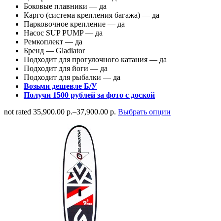
Боковые плавники — да
Карго (система крепления багажа) — да
Парковочное крепление — да
Насос SUP PUMP — да
Ремкоплект — да
Бренд — Gladiator
Подходит для прогулочного катания — да
Подходит для йоги — да
Подходит для рыбалки — да
Возьми дешевле Б/У
Получи 1500 рублей за фото с доской
not rated
35,900.00 р.
–
37,900.00 р.
Выбрать опции