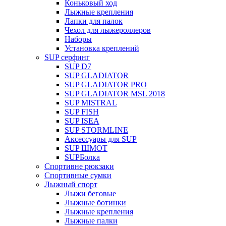
Коньковый ход
Лыжные крепления
Лапки для палок
Чехол для лыжероллеров
Наборы
Установка креплений
SUP серфинг
SUP D7
SUP GLADIATOR
SUP GLADIATOR PRO
SUP GLADIATOR MSL 2018
SUP MISTRAL
SUP FISH
SUP ISEA
SUP STORMLINE
Аксессуары для SUP
SUP ШМОТ
SUPБолка
Спортивне рюкзаки
Спортивные сумки
Лыжный спорт
Лыжи беговые
Лыжные ботинки
Лыжные крепления
Лыжные палки