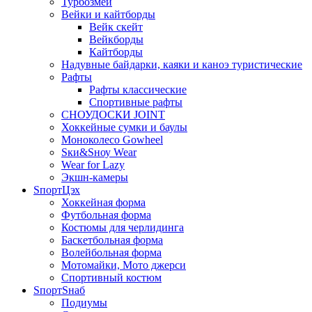
Турбозмей
Вейки и кайтборды
Вейк скейт
Вейкборды
Кайтборды
Надувные байдарки, каяки и каноэ туристические
Рафты
Рафты классические
Спортивные рафты
СНОУДОСКИ JOINT
Хоккейные сумки и баулы
Моноколесо Gowheel
Sки&Sноу Wear
Wear for Lazy
Экшн-камеры
SпортЦэх
Хоккейная форма
Футбольная форма
Костюмы для черлидинга
Баскетбольная форма
Волейбольная форма
Мотомайки, Мото джерси
Спортивный костюм
SпортSнаб
Подиумы