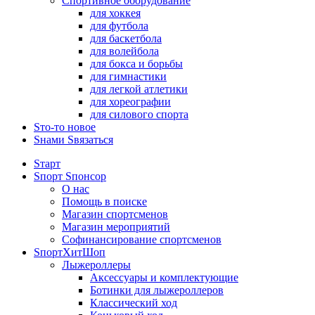
Спортивное оборудование
для хоккея
для футбола
для баскетбола
для волейбола
для бокса и борьбы
для гимнастики
для легкой атлетики
для хореографии
для силового спорта
Sто-то новое
Sнами Sвязаться
Sтарт
Sпорт Sпонсор
О нас
Помощь в поиске
Магазин спортсменов
Магазин мероприятий
Софинансирование спортсменов
SпортХитШоп
Лыжероллеры
Аксессуары и комплектующие
Ботинки для лыжероллеров
Классический ход