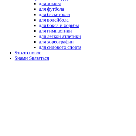
для хоккея
для футбола
для баскетбола
для волейбола
для бокса и борьбы
для гимнастики
для легкой атлетики
для хореографии
для силового спорта
Sто-то новое
Sнами Sвязаться