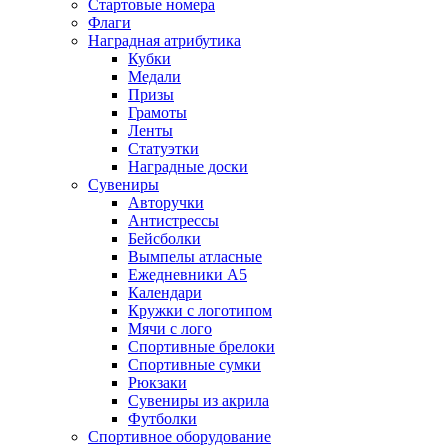
Стартовые номера
Флаги
Наградная атрибутика
Кубки
Медали
Призы
Грамоты
Ленты
Статуэтки
Наградные доски
Сувениры
Авторучки
Антистрессы
Бейсболки
Вымпелы атласные
Ежедневники А5
Календари
Кружки с логотипом
Мячи с лого
Спортивные брелоки
Спортивные сумки
Рюкзаки
Сувениры из акрила
Футболки
Спортивное оборудование