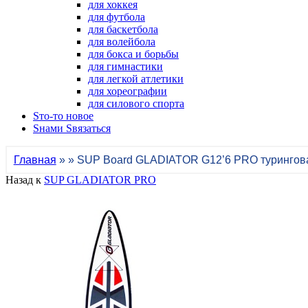
для хоккея
для футбола
для баскетбола
для волейбола
для бокса и борьбы
для гимнастики
для легкой атлетики
для хореографии
для силового спорта
Sто-то новое
Sнами Sвязаться
Главная
» » SUP Board GLADIATOR G12’6 PRO турингов
Назад к
SUP GLADIATOR PRO