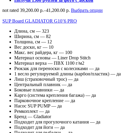
Получи 1500 рублей за фото с доской
not rated
39,200.00 р.
–
41,200.00 р.
Выбрать опции
SUP Board GLADIATOR G10’6 PRO
Длина, см — 323
Ширина, см — 82
Толщина, см — 12
Вес доски, кг — 10
Макс. вес райдера, кг — 100
Материал основы — Liner Drop Stitch
Материал верха — ПВХ 1100 г/м2
Рюкзак для переноски с колесиками — да
1 весло регулируемой длины (карбон/пластик) — да
Лиш (страховочный трос) — да
Центральный плавник — да
Боковые плавники — да
Карго (система крепления багажа) — да
Парковочное крепление — да
Насос SUP PUMP — да
Ремкоплект — да
Бренд — Gladiator
Подходит для прогулочного катания — да
Подходит для йоги — да
Подходит для рыбалки — да