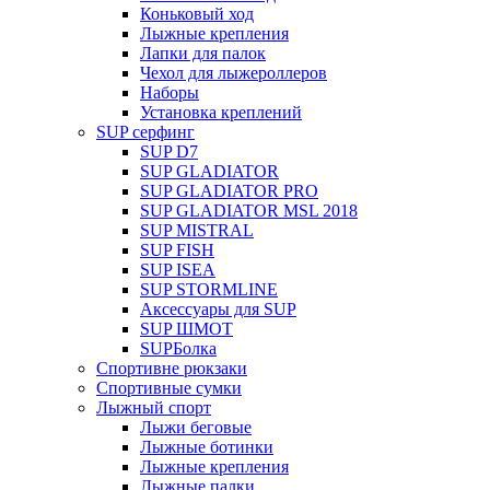
Коньковый ход
Лыжные крепления
Лапки для палок
Чехол для лыжероллеров
Наборы
Установка креплений
SUP серфинг
SUP D7
SUP GLADIATOR
SUP GLADIATOR PRO
SUP GLADIATOR MSL 2018
SUP MISTRAL
SUP FISH
SUP ISEA
SUP STORMLINE
Аксессуары для SUP
SUP ШМОТ
SUPБолка
Спортивне рюкзаки
Спортивные сумки
Лыжный спорт
Лыжи беговые
Лыжные ботинки
Лыжные крепления
Лыжные палки