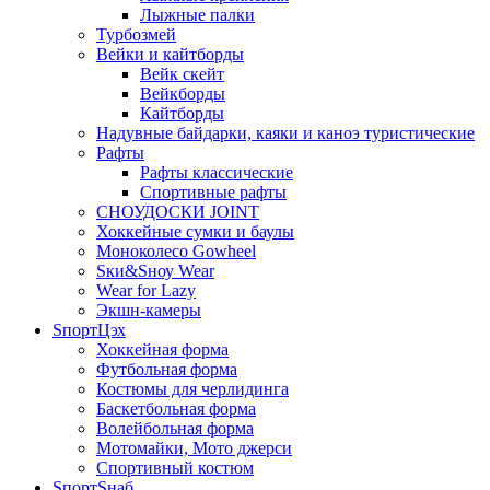
Лыжные палки
Турбозмей
Вейки и кайтборды
Вейк скейт
Вейкборды
Кайтборды
Надувные байдарки, каяки и каноэ туристические
Рафты
Рафты классические
Спортивные рафты
СНОУДОСКИ JOINT
Хоккейные сумки и баулы
Моноколесо Gowheel
Sки&Sноу Wear
Wear for Lazy
Экшн-камеры
SпортЦэх
Хоккейная форма
Футбольная форма
Костюмы для черлидинга
Баскетбольная форма
Волейбольная форма
Мотомайки, Мото джерси
Спортивный костюм
SпортSнаб