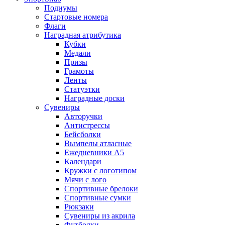
Подиумы
Стартовые номера
Флаги
Наградная атрибутика
Кубки
Медали
Призы
Грамоты
Ленты
Статуэтки
Наградные доски
Сувениры
Авторучки
Антистрессы
Бейсболки
Вымпелы атласные
Ежедневники А5
Календари
Кружки с логотипом
Мячи с лого
Спортивные брелоки
Спортивные сумки
Рюкзаки
Сувениры из акрила