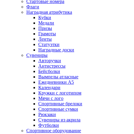
Стартовые номера
Флаги
Наградная атрибутика
Кубки
Медали
Призы
Грамоты
Ленты
Статуэтки
Наградные доски
Сувениры
Авторучки
Антистрессы
Бейсболки
Вымпелы атласные
Ежедневники А5
Календари
Кружки с логотипом
Мячи с лого
Спортивные брелоки
Спортивные сумки
Рюкзаки
Сувениры из акрила
Футболки
Спортивное оборудование