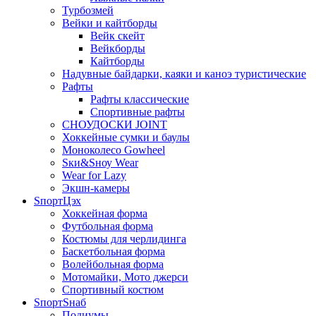
Турбозмей
Вейки и кайтборды
Вейк скейт
Вейкборды
Кайтборды
Надувные байдарки, каяки и каноэ туристические
Рафты
Рафты классические
Спортивные рафты
СНОУДОСКИ JOINT
Хоккейные сумки и баулы
Моноколесо Gowheel
Sки&Sноу Wear
Wear for Lazy
Экшн-камеры
SпортЦэх
Хоккейная форма
Футбольная форма
Костюмы для черлидинга
Баскетбольная форма
Волейбольная форма
Мотомайки, Мото джерси
Спортивный костюм
SпортSнаб
Подиумы