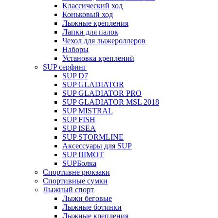
Классический ход
Коньковый ход
Лыжные крепления
Лапки для палок
Чехол для лыжероллеров
Наборы
Установка креплений
SUP серфинг
SUP D7
SUP GLADIATOR
SUP GLADIATOR PRO
SUP GLADIATOR MSL 2018
SUP MISTRAL
SUP FISH
SUP ISEA
SUP STORMLINE
Аксессуары для SUP
SUP ШМОТ
SUPБолка
Спортивне рюкзаки
Спортивные сумки
Лыжный спорт
Лыжи беговые
Лыжные ботинки
Лыжные крепления