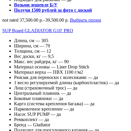
Возьми дешевле Б/У
Получи 1500 рублей за фото с доской
not rated
37,500.00 р.
–
39,500.00 р.
Выбрать опции
SUP Board GLADIATOR G10′ PRO
Длина, см — 305
Ширина, см — 79
Толщина, см — 12
Вес доски, кг — 9,5
Макс. вес райдера, кг — 90
Материал основы — Liner Drop Stitch
Материал верха — ПВХ 1100 г/м2
Рюкзак для переноски с колесиками — да
1 весло регулируемой длины (карбон/пластик) — да
Лиш (страховочный трос) — да
Центральный плавник — да
Боковые плавники — да
Карго (система крепления багажа) — да
Парковочное крепление — да
Насос SUP PUMP — да
Ремкоплект — да
Бренд — Gladiator
Подходит для прогулочного катания — да