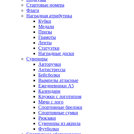
Стартовые номера
Флаги
Наградная атрибутика
Кубки
Медали
Призы
Грамоты
Ленты
Статуэтки
Наградные доски
Сувениры
Авторучки
Антистрессы
Бейсболки
Вымпелы атласные
Ежедневники А5
Календари
Кружки с логотипом
Мячи с лого
Спортивные брелоки
Спортивные сумки
Рюкзаки
Сувениры из акрила
Футболки