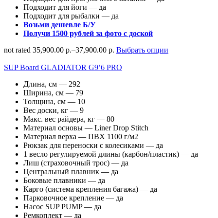
Подходит для йоги — да
Подходит для рыбалки — да
Возьми дешевле Б/У
Получи 1500 рублей за фото с доской
not rated
35,900.00 р.
–
37,900.00 р.
Выбрать опции
SUP Board GLADIATOR G9’6 PRO
Длина, см — 292
Ширина, см — 79
Толщина, см — 10
Вес доски, кг — 9
Макс. вес райдера, кг — 80
Материал основы — Liner Drop Stitch
Материал верха — ПВХ 1100 г/м2
Рюкзак для переноски с колесиками — да
1 весло регулируемой длины (карбон/пластик) — да
Лиш (страховочный трос) — да
Центральный плавник — да
Боковые плавники — да
Карго (система крепления багажа) — да
Парковочное крепление — да
Насос SUP PUMP — да
Ремкоплект — да