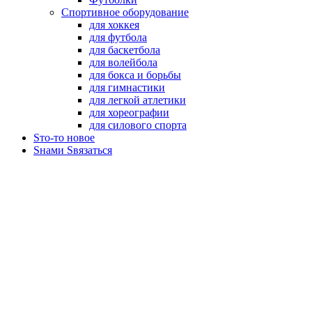
Футболки
Спортивное оборудование
для хоккея
для футбола
для баскетбола
для волейбола
для бокса и борьбы
для гимнастики
для легкой атлетики
для хореографии
для силового спорта
Sто-то новое
Sнами Sвязаться