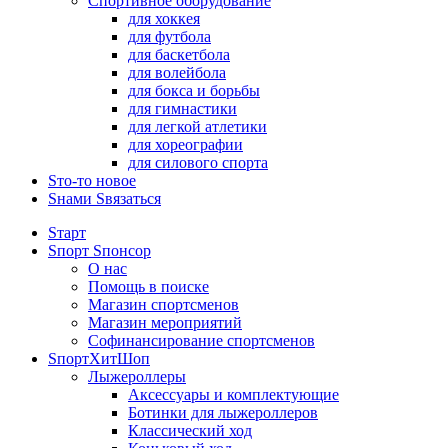
Спортивное оборудование
для хоккея
для футбола
для баскетбола
для волейбола
для бокса и борьбы
для гимнастики
для легкой атлетики
для хореографии
для силового спорта
Sто-то новое
Sнами Sвязаться
Sтарт
Sпорт Sпонсор
О нас
Помощь в поиске
Магазин спортсменов
Магазин мероприятий
Софинансирование спортсменов
SпортХитШоп
Лыжероллеры
Аксессуары и комплектующие
Ботинки для лыжероллеров
Классический ход