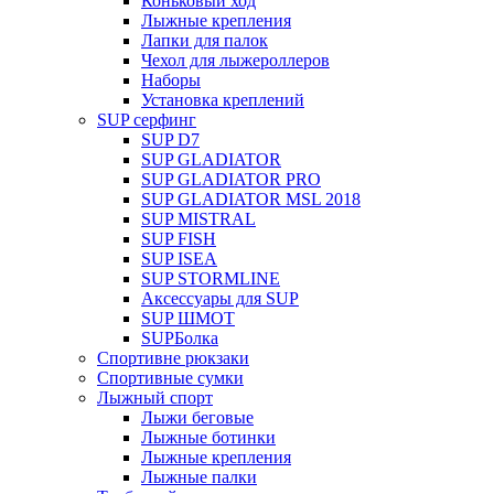
Коньковый ход
Лыжные крепления
Лапки для палок
Чехол для лыжероллеров
Наборы
Установка креплений
SUP серфинг
SUP D7
SUP GLADIATOR
SUP GLADIATOR PRO
SUP GLADIATOR MSL 2018
SUP MISTRAL
SUP FISH
SUP ISEA
SUP STORMLINE
Аксессуары для SUP
SUP ШМОТ
SUPБолка
Спортивне рюкзаки
Спортивные сумки
Лыжный спорт
Лыжи беговые
Лыжные ботинки
Лыжные крепления
Лыжные палки