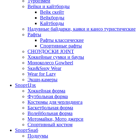
Турбозмей
Вейки и кайтборды
Вейк скейт
Вейкборды
Кайтборды
Надувные байдарки, каяки и каноэ туристические
Рафты
Рафты классические
Спортивные рафты
СНОУДОСКИ JOINT
Хоккейные сумки и баулы
Моноколесо Gowheel
Sки&Sноу Wear
Wear for Lazy
Экшн-камеры
SпортЦэх
Хоккейная форма
Футбольная форма
Костюмы для черлидинга
Баскетбольная форма
Волейбольная форма
Мотомайки, Мото джерси
Спортивный костюм
SпортSнаб
Подиумы