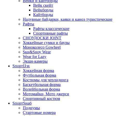
Вейки и кайтборды
Вейк скейт
Вейкборды
Кайтборды
Надувные байдарки, каяки и каноэ туристические
Рафты
Рафты классические
Спортивные рафты
СНОУДОСКИ JOINT
Хоккейные сумки и баулы
Моноколесо Gowheel
Sки&Sноу Wear
Wear for Lazy
Экшн-камеры
SпортЦэх
Хоккейная форма
Футбольная форма
Костюмы для черлидинга
Баскетбольная форма
Волейбольная форма
Мотомайки, Мото джерси
Спортивный костюм
SпортSнаб
Подиумы
Стартовые номера