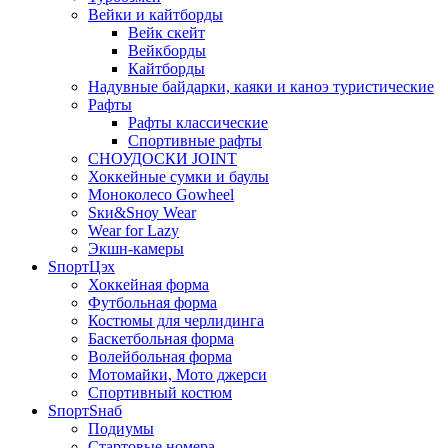
Вейки и кайтборды
Вейк скейт
Вейкборды
Кайтборды
Надувные байдарки, каяки и каноэ туристические
Рафты
Рафты классические
Спортивные рафты
СНОУДОСКИ JOINT
Хоккейные сумки и баулы
Моноколесо Gowheel
Sки&Sноу Wear
Wear for Lazy
Экшн-камеры
SпортЦэх
Хоккейная форма
Футбольная форма
Костюмы для черлидинга
Баскетбольная форма
Волейбольная форма
Мотомайки, Мото джерси
Спортивный костюм
SпортSнаб
Подиумы
Стартовые номера