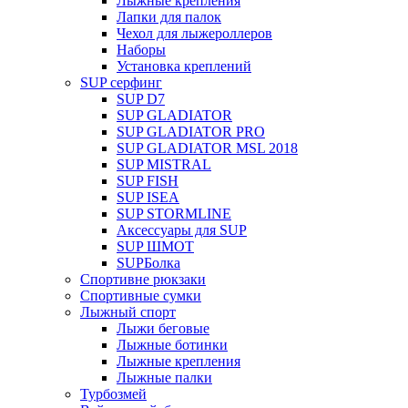
Лыжные крепления
Лапки для палок
Чехол для лыжероллеров
Наборы
Установка креплений
SUP серфинг
SUP D7
SUP GLADIATOR
SUP GLADIATOR PRO
SUP GLADIATOR MSL 2018
SUP MISTRAL
SUP FISH
SUP ISEA
SUP STORMLINE
Аксессуары для SUP
SUP ШМОТ
SUPБолка
Спортивне рюкзаки
Спортивные сумки
Лыжный спорт
Лыжи беговые
Лыжные ботинки
Лыжные крепления
Лыжные палки
Турбозмей