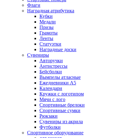
Флаги
Наградная атрибутика
Кубки
Медали
Призы
Грамоты
Ленты
Статуэтки
Наградные доски
Сувениры
Авторучки
Антистрессы
Бейсболки
Вымпелы атласные
Ежедневники А5
Календари
Кружки с логотипом
Мячи с лого
Спортивные брелоки
Спортивные сумки
Рюкзаки
Сувениры из акрила
Футболки
Спортивное оборудование