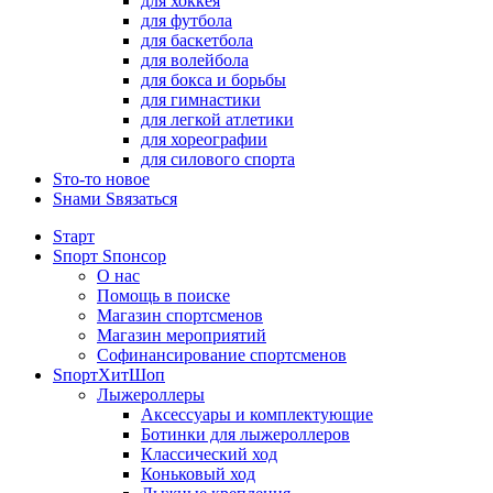
для хоккея
для футбола
для баскетбола
для волейбола
для бокса и борьбы
для гимнастики
для легкой атлетики
для хореографии
для силового спорта
Sто-то новое
Sнами Sвязаться
Sтарт
Sпорт Sпонсор
О нас
Помощь в поиске
Магазин спортсменов
Магазин мероприятий
Софинансирование спортсменов
SпортХитШоп
Лыжероллеры
Аксессуары и комплектующие
Ботинки для лыжероллеров
Классический ход
Коньковый ход