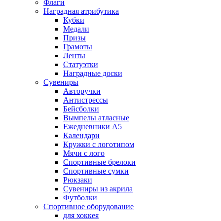
Флаги
Наградная атрибутика
Кубки
Медали
Призы
Грамоты
Ленты
Статуэтки
Наградные доски
Сувениры
Авторучки
Антистрессы
Бейсболки
Вымпелы атласные
Ежедневники А5
Календари
Кружки с логотипом
Мячи с лого
Спортивные брелоки
Спортивные сумки
Рюкзаки
Сувениры из акрила
Футболки
Спортивное оборудование
для хоккея