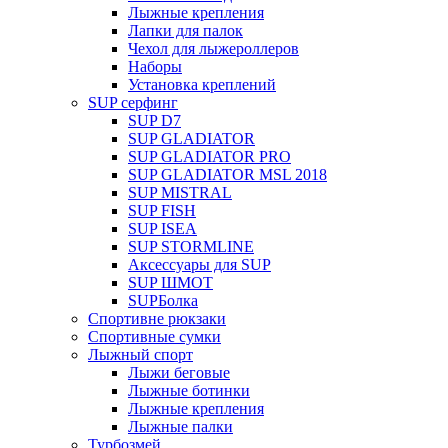
Лыжные крепления
Лапки для палок
Чехол для лыжероллеров
Наборы
Установка креплений
SUP серфинг
SUP D7
SUP GLADIATOR
SUP GLADIATOR PRO
SUP GLADIATOR MSL 2018
SUP MISTRAL
SUP FISH
SUP ISEA
SUP STORMLINE
Аксессуары для SUP
SUP ШМОТ
SUPБолка
Спортивне рюкзаки
Спортивные сумки
Лыжный спорт
Лыжи беговые
Лыжные ботинки
Лыжные крепления
Лыжные палки
Турбозмей