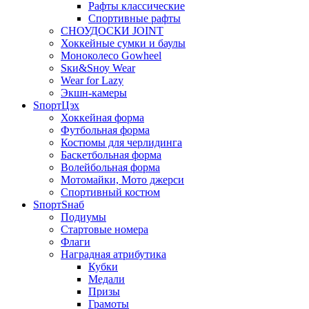
Рафты классические
Спортивные рафты
СНОУДОСКИ JOINT
Хоккейные сумки и баулы
Моноколесо Gowheel
Sки&Sноу Wear
Wear for Lazy
Экшн-камеры
SпортЦэх
Хоккейная форма
Футбольная форма
Костюмы для черлидинга
Баскетбольная форма
Волейбольная форма
Мотомайки, Мото джерси
Спортивный костюм
SпортSнаб
Подиумы
Стартовые номера
Флаги
Наградная атрибутика
Кубки
Медали
Призы
Грамоты