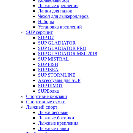
Коньковый ход
Лыжные крепления
Лапки для палок
Чехол для лыжероллеров
Наборы
Установка креплений
SUP серфинг
SUP D7
SUP GLADIATOR
SUP GLADIATOR PRO
SUP GLADIATOR MSL 2018
SUP MISTRAL
SUP FISH
SUP ISEA
SUP STORMLINE
Аксессуары для SUP
SUP ШМОТ
SUPБолка
Спортивне рюкзаки
Спортивные сумки
Лыжный спорт
Лыжи беговые
Лыжные ботинки
Лыжные крепления
Лыжные палки