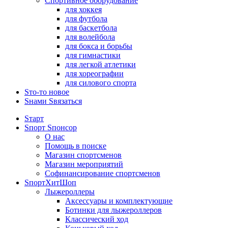
Спортивное оборудование
для хоккея
для футбола
для баскетбола
для волейбола
для бокса и борьбы
для гимнастики
для легкой атлетики
для хореографии
для силового спорта
Sто-то новое
Sнами Sвязаться
Sтарт
Sпорт Sпонсор
О нас
Помощь в поиске
Магазин спортсменов
Магазин мероприятий
Софинансирование спортсменов
SпортХитШоп
Лыжероллеры
Аксессуары и комплектующие
Ботинки для лыжероллеров
Классический ход