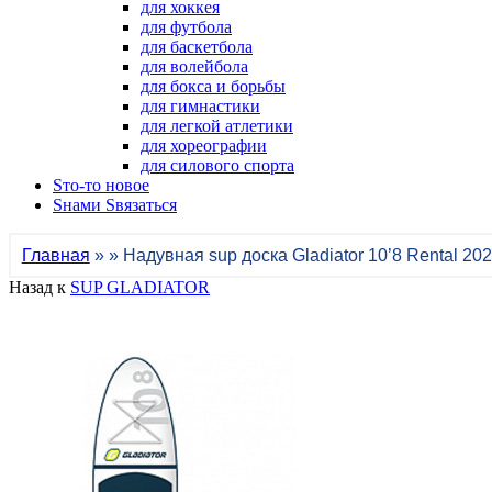
для хоккея
для футбола
для баскетбола
для волейбола
для бокса и борьбы
для гимнастики
для легкой атлетики
для хореографии
для силового спорта
Sто-то новое
Sнами Sвязаться
Главная
» » Надувная sup доска Gladiator 10’8 Rental 20
Назад к
SUP GLADIATOR