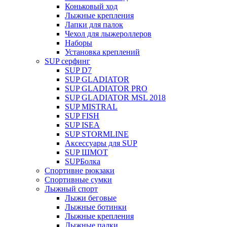
Коньковый ход
Лыжные крепления
Лапки для палок
Чехол для лыжероллеров
Наборы
Установка креплений
SUP серфинг
SUP D7
SUP GLADIATOR
SUP GLADIATOR PRO
SUP GLADIATOR MSL 2018
SUP MISTRAL
SUP FISH
SUP ISEA
SUP STORMLINE
Аксессуары для SUP
SUP ШМОТ
SUPБолка
Спортивне рюкзаки
Спортивные сумки
Лыжный спорт
Лыжи беговые
Лыжные ботинки
Лыжные крепления
Лыжные палки