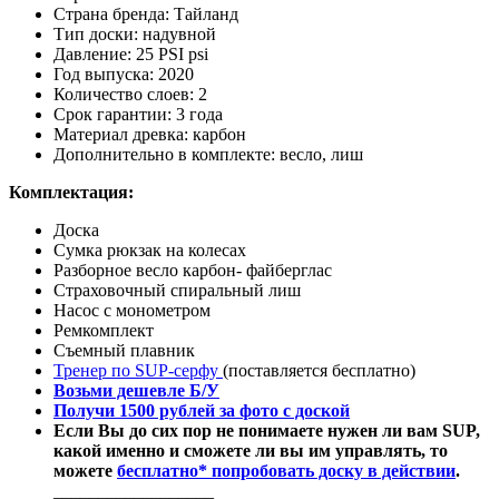
Страна бренда: Тайланд
Тип доски: надувной
Давление: 25 PSI psi
Год выпуска: 2020
Количество слоев: 2
Срок гарантии: 3 года
Материал древка: карбон
Дополнительно в комплекте: весло, лиш
Комплектация:
Доска
Сумка рюкзак на колесах
Разборное весло карбон- файберглас
Страховочный спиральный лиш
Насос с монометром
Ремкомплект
Съемный плавник
Тренер по SUP-серфу
(поставляется бесплатно)
Возьми дешевле Б/У
Получи 1500 рублей за фото с доской
Если Вы до сих пор не понимаете нужен ли вам SUP,
какой именно и сможете ли вы им управлять, то
можете
бесплатно* попробовать доску в действии
.
__________________