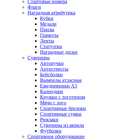
Стартовые номера
Флаги
Наградная атрибутика
Кубки
Медали
Призы
Грамоты
Ленты
Статуэтки
Наградные доски
Сувениры
Авторучки
Антистрессы
Бейсболки
Вымпелы атласные
Ежедневники А5
Календари
Кружки с логотипом
Мячи с лого
Спортивные брелоки
Спортивные сумки
Рюкзаки
Сувениры из акрила
Футболки
Спортивное оборудование