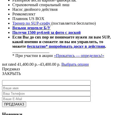
Разборное весло карбон- файберглас
Страховочный спиральный лиш
Насос двойного действия
Ремкомплект
Плавник US BOX
Тренер по SUP-серфу
(поставляется бесплатно)
Возьми дешевле Б/У
Получи 1500 рублей за фото с доской
Если Вы до сих пор не понимаете нужен ли вам SUP,
какой именно и сможете ли вы им управлять, то
можете
бесплатно* попробовать доску в действии
.
__________________
* При участии в акции
«Прокатись — определись!»
not rated
41,400.00 р.
–
43,400.00 р.
Выбрать опции
Предзаказ
ЗАКРЫТЬ
Новинки