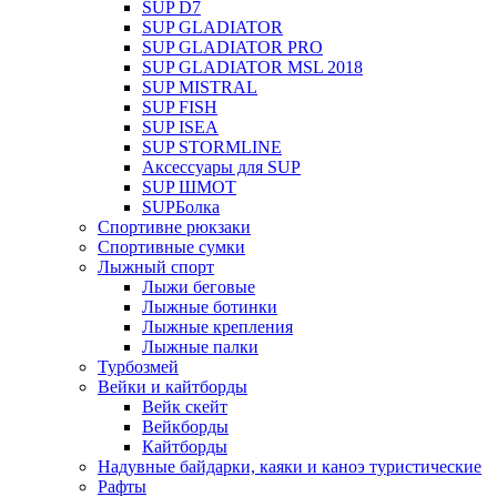
SUP D7
SUP GLADIATOR
SUP GLADIATOR PRO
SUP GLADIATOR MSL 2018
SUP MISTRAL
SUP FISH
SUP ISEA
SUP STORMLINE
Аксессуары для SUP
SUP ШМОТ
SUPБолка
Спортивне рюкзаки
Спортивные сумки
Лыжный спорт
Лыжи беговые
Лыжные ботинки
Лыжные крепления
Лыжные палки
Турбозмей
Вейки и кайтборды
Вейк скейт
Вейкборды
Кайтборды
Надувные байдарки, каяки и каноэ туристические
Рафты