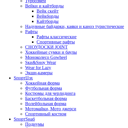
Турбозмей
Вейки и кайтборды
Вейк скейт
Вейкборды
Кайтборды
Надувные байдарки, каяки и каноэ туристические
Рафты
Рафты классические
Спортивные рафты
СНОУДОСКИ JOINT
Хоккейные сумки и баулы
Моноколесо Gowheel
Sки&Sноу Wear
Wear for Lazy
Экшн-камеры
SпортЦэх
Хоккейная форма
Футбольная форма
Костюмы для черлидинга
Баскетбольная форма
Волейбольная форма
Мотомайки, Мото джерси
Спортивный костюм
SпортSнаб
Подиумы