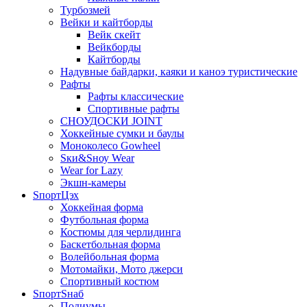
Турбозмей
Вейки и кайтборды
Вейк скейт
Вейкборды
Кайтборды
Надувные байдарки, каяки и каноэ туристические
Рафты
Рафты классические
Спортивные рафты
СНОУДОСКИ JOINT
Хоккейные сумки и баулы
Моноколесо Gowheel
Sки&Sноу Wear
Wear for Lazy
Экшн-камеры
SпортЦэх
Хоккейная форма
Футбольная форма
Костюмы для черлидинга
Баскетбольная форма
Волейбольная форма
Мотомайки, Мото джерси
Спортивный костюм
SпортSнаб
Подиумы