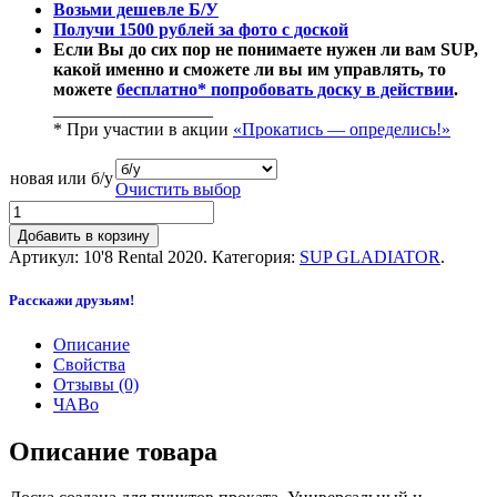
Возьми дешевле Б/У
Получи 1500 рублей за фото с доской
Если Вы до сих пор не понимаете нужен ли вам SUP,
какой именно и сможете ли вы им управлять, то
можете
бесплатно* попробовать доску в действии
.
__________________
* При участии в акции
«Прокатись — определись!»
новая или б/у
Очистить выбор
Добавить в корзину
Артикул:
10'8 Rental 2020
.
Категория:
SUP GLADIATOR
.
Расскажи друзьям!
Описание
Свойства
Отзывы (0)
ЧАВо
Описание товара