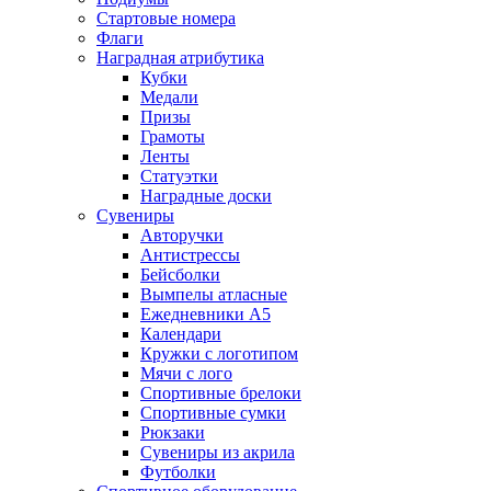
Стартовые номера
Флаги
Наградная атрибутика
Кубки
Медали
Призы
Грамоты
Ленты
Статуэтки
Наградные доски
Сувениры
Авторучки
Антистрессы
Бейсболки
Вымпелы атласные
Ежедневники А5
Календари
Кружки с логотипом
Мячи с лого
Спортивные брелоки
Спортивные сумки
Рюкзаки
Сувениры из акрила
Футболки