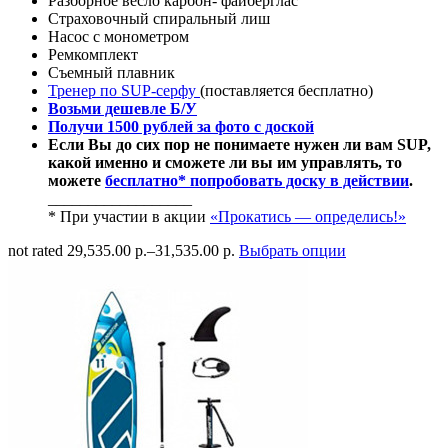
Разборное весло карбон- файберглас
Страховочный спиральный лиш
Насос с монометром
Ремкомплект
Съемный плавник
Тренер по SUP-серфу
(поставляется бесплатно)
Возьми дешевле Б/У
Получи 1500 рублей за фото с доской
Если Вы до сих пор не понимаете нужен ли вам SUP,
какой именно и сможете ли вы им управлять, то
можете
бесплатно* попробовать доску в действии
.
__________________
* При участии в акции
«Прокатись — определись!»
not rated
29,535.00 р.
–
31,535.00 р.
Выбрать опции