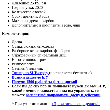
Давление: 25 PSI psi
Год выпуска: 2020
Количество слоев: 2
Срок гарантии: 3 года
Материал древка: карбон
Дополнительно в комплекте: весло, лиш
Комплектация:
Доска
Сумка рюкзак на колесах
Разборное весло карбон- файберглас
Страховочный спиральный лиш
Насос с монометром
Ремкомплект
Съемный плавник
Тренер по SUP-серфу
(поставляется бесплатно)
Возьми дешевле Б/У
Получи 1500 рублей за фото с доской
Если Вы до сих пор не понимаете нужен ли вам SUP,
какой именно и сможете ли вы им управлять, то
можете
бесплатно* попробовать доску в действии
.
__________________
* При участии в акции
«Прокатись — определись!»