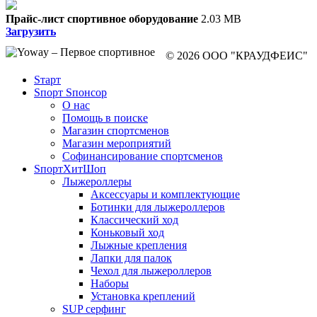
Прайс-лист спортивное оборудование
2.03 MB
Загрузить
© 2026 ООО "КРАУДФЕИС"
Sтарт
Sпорт Sпонсор
О нас
Помощь в поиске
Магазин спортсменов
Магазин мероприятий
Софинансирование спортсменов
SпортХитШоп
Лыжероллеры
Аксессуары и комплектующие
Ботинки для лыжероллеров
Классический ход
Коньковый ход
Лыжные крепления
Лапки для палок
Чехол для лыжероллеров
Наборы
Установка креплений
SUP серфинг