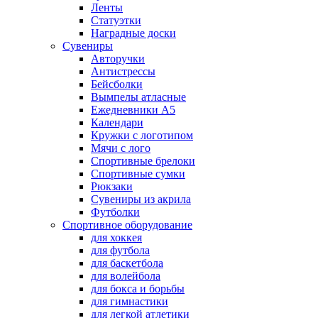
Ленты
Статуэтки
Наградные доски
Сувениры
Авторучки
Антистрессы
Бейсболки
Вымпелы атласные
Ежедневники А5
Календари
Кружки с логотипом
Мячи с лого
Спортивные брелоки
Спортивные сумки
Рюкзаки
Сувениры из акрила
Футболки
Спортивное оборудование
для хоккея
для футбола
для баскетбола
для волейбола
для бокса и борьбы
для гимнастики
для легкой атлетики